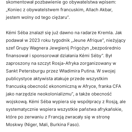
skomentował pozbawienie go obywatelstwa wpisem:
„Koniec z obywatelstwem francuskim, Allach Akbar,
jestem wolny od tego ciężaru”.
Kémi Séba znalazł się już dawno na radarze Kremla. Jak
podawał w 2023 roku tygodnik „Jeune Afrique”, nieżyjący
szef Grupy Wagnera Jewgienij Prigożyn „bezpośrednio
finansował i sponsorował działania Kémi Séby”. Był
zaproszony na szczyt Rosja-Afryka zorganizowany w
Sankt Petersburgu przez Władimira Putina. W swojej
publicystyce aktywista atakuje przede wszystkim
francuską obecność ekonomiczną w Afryce, franka CFA
jako narzędzie neokolonializmu”, a także obecność
wojskową. Kémi Séba wypiera się współpracy z Rosją, ale
systematycznie wspiera wszystkie państwa afrykańskie,
które po zerwaniu z Francją zwracały się w stronę
Moskwy (Niger, Mali, Burkina Faso).