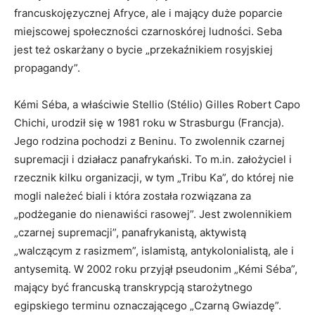
francuskojęzycznej Afryce, ale i mający duże poparcie
miejscowej społeczności czarnoskórej ludności. Seba
jest też oskarżany o bycie „przekaźnikiem rosyjskiej
propagandy”.
Kémi Séba, a właściwie Stellio (Stélio) Gilles Robert Capo
Chichi, urodził się w 1981 roku w Strasburgu (Francja).
Jego rodzina pochodzi z Beninu. To zwolennik czarnej
supremacji i działacz panafrykański. To m.in. założyciel i
rzecznik kilku organizacji, w tym „Tribu Ka”, do której nie
mogli należeć biali i która została rozwiązana za
„podżeganie do nienawiści rasowej”. Jest zwolennikiem
„czarnej supremacji”, panafrykanistą, aktywistą
„walczącym z rasizmem”, islamistą, antykolonialistą, ale i
antysemitą. W 2002 roku przyjął pseudonim „Kémi Séba”,
mający być francuską transkrypcją starożytnego
egipskiego terminu oznaczającego „Czarną Gwiazdę”.