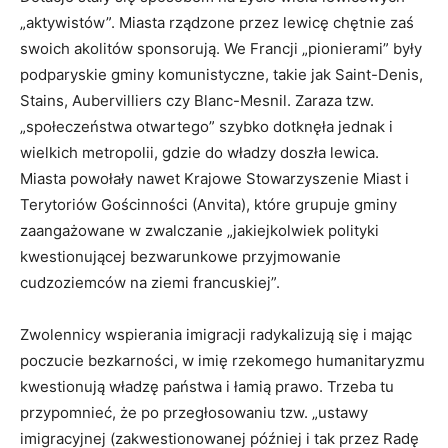
„aktywistów”. Miasta rządzone przez lewicę chętnie zaś
swoich akolitów sponsorują. We Francji „pionierami” były
podparyskie gminy komunistyczne, takie jak Saint-Denis,
Stains, Aubervilliers czy Blanc-Mesnil. Zaraza tzw.
„społeczeństwa otwartego” szybko dotknęła jednak i
wielkich metropolii, gdzie do władzy doszła lewica.
Miasta powołały nawet Krajowe Stowarzyszenie Miast i
Terytoriów Gościnności (Anvita), które grupuje gminy
zaangażowane w zwalczanie „jakiejkolwiek polityki
kwestionującej bezwarunkowe przyjmowanie
cudzoziemców na ziemi francuskiej”.
Zwolennicy wspierania imigracji radykalizują się i mając
poczucie bezkarności, w imię rzekomego humanitaryzmu
kwestionują władzę państwa i łamią prawo. Trzeba tu
przypomnieć, że po przegłosowaniu tzw. „ustawy
imigracyjnej (zakwestionowanej później i tak przez Radę