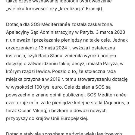
także część wyznawanej ideologii (wprowadzanie
„wielokulturowości” czy „kreolizacja” Francji).
Dotacja dla SOS Méditerranée została zaskarżona.
Apelacyjny Sąd Administracyjny w Paryżu 3 marca 2023
r. unieważnił przekazanie pieniędzy na takie cele. Jednak
orzeczeniem z 13 maja 2024 r. wyższa i ostateczna
instancja, czyli Rada Stanu, zmieniła wyrok i podjęła
decyzję o zatwierdzeniu takiej decyzji miasta Paryża, w
którym rządzi lewica. Poszło o to, że stołeczna rada
miejska przyznała w 2019 r. temu stowarzyszeniu dotację
w wysokości 100 tys. euro. Cele działania SOS są
powszechnie znane opinii publicznej. SOS Méditerranée
czarteruje m.in. za te pieniądze kolejne statki (Aquarius, a
teraz Ocean Viking) i bezkarnie dowozi nowych
przybyszy do krajów Unii Europejskiej.
Dotacje stały się sposobem na życie wielu lewicowych