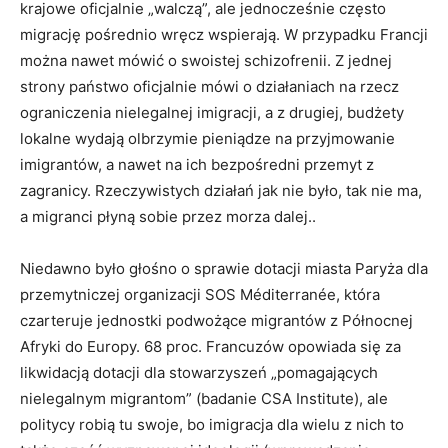
krajowe oficjalnie „walczą”, ale jednocześnie często
migrację pośrednio wręcz wspierają. W przypadku Francji
można nawet mówić o swoistej schizofrenii. Z jednej
strony państwo oficjalnie mówi o działaniach na rzecz
ograniczenia nielegalnej imigracji, a z drugiej, budżety
lokalne wydają olbrzymie pieniądze na przyjmowanie
imigrantów, a nawet na ich bezpośredni przemyt z
zagranicy. Rzeczywistych działań jak nie było, tak nie ma,
a migranci płyną sobie przez morza dalej..
Niedawno było głośno o sprawie dotacji miasta Paryża dla
przemytniczej organizacji SOS Méditerranée, która
czarteruje jednostki podwożące migrantów z Północnej
Afryki do Europy. 68 proc. Francuzów opowiada się za
likwidacją dotacji dla stowarzyszeń „pomagających
nielegalnym migrantom” (badanie CSA Institute), ale
politycy robią tu swoje, bo imigracja dla wielu z nich to