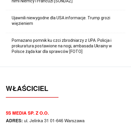
nimi Niemcy i Francuzi [SONDAŻ]
Ujawnili niewygodne dla USA informacje. Trump grozi
więzieniem
Pomazano pomnik ku czci zbrodniarzy z UPA. Policja i
prokuratura postawione na nogi, ambasada Ukrainy w
Polsce żąda kar dla sprawców [FOTO]
WŁAŚCICIEL
5S MEDIA SP. Z O.O.
ADRES:
ul. Jelinka 31 01-646 Warszawa