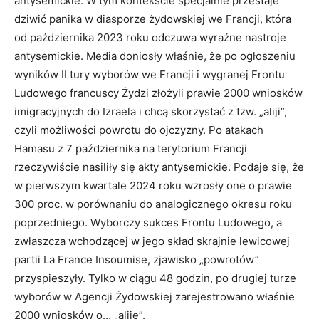
antysemickie. W tym kontekście specjalnie przestaje
dziwić panika w diasporze żydowskiej we Francji, która
od października 2023 roku odczuwa wyraźne nastroje
antysemickie. Media doniosły właśnie, że po ogłoszeniu
wyników II tury wyborów we Francji i wygranej Frontu
Ludowego francuscy Żydzi złożyli prawie 2000 wniosków
imigracyjnych do Izraela i chcą skorzystać z tzw. „aliji”,
czyli możliwości powrotu do ojczyzny. Po atakach
Hamasu z 7 października na terytorium Francji
rzeczywiście nasiliły się akty antysemickie. Podaje się, że
w pierwszym kwartale 2024 roku wzrosły one o prawie
300 proc. w porównaniu do analogicznego okresu roku
poprzedniego. Wyborczy sukces Frontu Ludowego, a
zwłaszcza wchodzącej w jego skład skrajnie lewicowej
partii La France Insoumise, zjawisko „powrotów”
przyspieszyły. Tylko w ciągu 48 godzin, po drugiej turze
wyborów w Agencji Żydowskiej zarejestrowano właśnie
2000 wniosków o… „aliję”.