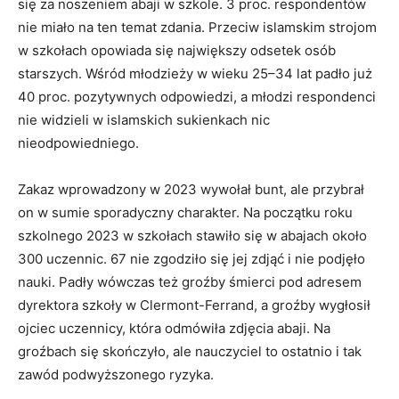
się za noszeniem abaji w szkole. 3 proc. respondentów
nie miało na ten temat zdania. Przeciw islamskim strojom
w szkołach opowiada się największy odsetek osób
starszych. Wśród młodzieży w wieku 25–34 lat padło już
40 proc. pozytywnych odpowiedzi, a młodzi respondenci
nie widzieli w islamskich sukienkach nic
nieodpowiedniego.
Zakaz wprowadzony w 2023 wywołał bunt, ale przybrał
on w sumie sporadyczny charakter. Na początku roku
szkolnego 2023 w szkołach stawiło się w abajach około
300 uczennic. 67 nie zgodziło się jej zdjąć i nie podjęło
nauki. Padły wówczas też groźby śmierci pod adresem
dyrektora szkoły w Clermont-Ferrand, a groźby wygłosił
ojciec uczennicy, która odmówiła zdjęcia abaji. Na
groźbach się skończyło, ale nauczyciel to ostatnio i tak
zawód podwyższonego ryzyka.