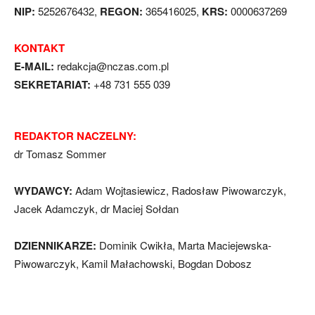
NIP:
5252676432,
REGON:
365416025,
KRS:
0000637269
KONTAKT
E-MAIL:
redakcja@nczas.com.pl
SEKRETARIAT:
+48 731 555 039
REDAKTOR NACZELNY:
dr Tomasz Sommer
WYDAWCY:
Adam Wojtasiewicz, Radosław Piwowarczyk,
Jacek Adamczyk, dr Maciej Sołdan
DZIENNIKARZE:
Dominik Cwikła, Marta Maciejewska-
Piwowarczyk, Kamil Małachowski, Bogdan Dobosz