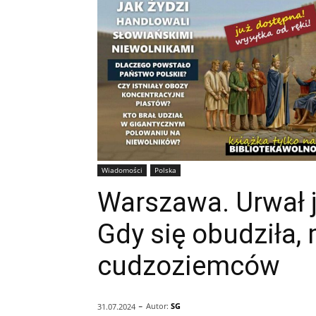
Wiadomości
Polska
Warszawa. Urwał je
Gdy się obudziła,
cudzoziemców
-
Autor:
SG
31.07.2024