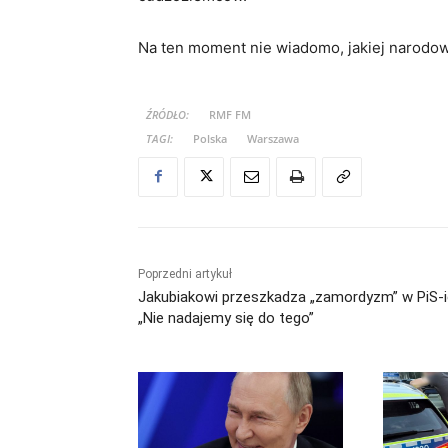
Na ten moment nie wiadomo, jakiej narodow
ŹRÓDŁO:
RMF FM
TAGI:
Polska
Warszawa
Poprzedni artykuł
Jakubiakowi przeszkadza „zamordyzm” w PiS-i
„Nie nadajemy się do tego”