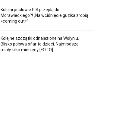
Kolejni posłowie PiS przejdą do
Morawieckiego?! „Na wciśnięcie guzika zrobią
»coming out«”
Kolejne szczątki odnalezione na Wołyniu.
Blisko połowa ofiar to dzieci. Najmłodsze
miały kilka miesięcy [FOTO]