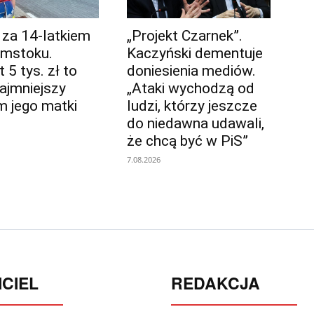
 za 14-latkiem
„Projekt Czarnek”.
ymstoku.
Kaczyński dementuje
5 tys. zł to
doniesienia mediów.
najmniejszy
„Ataki wychodzą od
m jego matki
ludzi, którzy jeszcze
do niedawna udawali,
że chcą być w PiS”
7.08.2026
CIEL
REDAKCJA