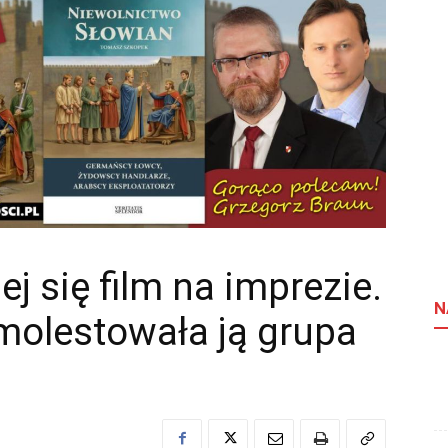
j się film na imprezie.
N
 molestowała ją grupa