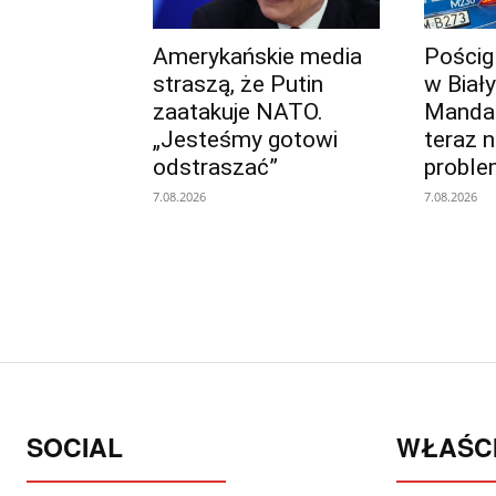
Amerykańskie media
Pościg
straszą, że Putin
w Biał
zaatakuje NATO.
Mandat 
„Jesteśmy gotowi
teraz 
odstraszać”
proble
7.08.2026
7.08.2026
SOCIAL
WŁAŚCI