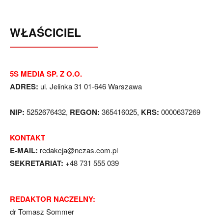
WŁAŚCICIEL
5S MEDIA SP. Z O.O.
ADRES:
ul. Jelinka 31 01-646 Warszawa
NIP:
5252676432,
REGON:
365416025,
KRS:
0000637269
KONTAKT
E-MAIL:
redakcja@nczas.com.pl
SEKRETARIAT:
+48 731 555 039
REDAKTOR NACZELNY:
dr Tomasz Sommer