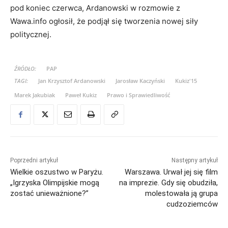
pod koniec czerwca, Ardanowski w rozmowie z
Wawa.info ogłosił, że podjął się tworzenia nowej siły
politycznej.
ŹRÓDŁO:
PAP
TAGI:
Jan Krzysztof Ardanowski
Jarosław Kaczyński
Kukiz'15
Marek Jakubiak
Paweł Kukiz
Prawo i Sprawiedliwość
Poprzedni artykuł
Następny artykuł
Wielkie oszustwo w Paryżu.
Warszawa. Urwał jej się film
„Igrzyska Olimpijskie mogą
na imprezie. Gdy się obudziła,
zostać unieważnione?”
molestowała ją grupa
cudzoziemców