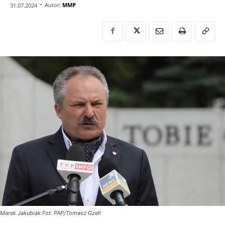
-
Autor:
MMP
31.07.2024
Marek Jakubiak Fot. PAP/Tomasz Gzell