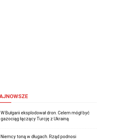
AJNOWSZE
W Bułgarii eksplodował dron. Celem mógł być
gazociąg łączący Turcję z Ukrainą
Niemcy toną w długach. Rząd podnosi