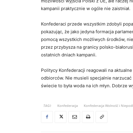
możliwości wyjścia Polski z UE, ale raczej
kampanii praktycznie w ogóle nie zaistniał.
Konfederaci przede wszystkim zdobyli popar
pokazując, że jako jedyna formacja parlam
pomocą wszystkich możliwych środków, niel
przez przybysza na granicy polsko-białorusk
ostatnich dniach kampanii.
Politycy Konfederacji reagowali na aktualne
odbiorców. Nie musieli specjalnie narzucać
świecie to była woda na ich młyn. Dobrze w
TAGI:
Konfederacja
Konfederacja Wolność i Niepodl