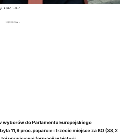
i. Foto: PAP
- Reklama -
 wyborów do Parlamentu Europejskiego
ła 11,9 proc. poparcie i trzecie miejsce za KO (38,2
 tej prawicowej formacji w historii.