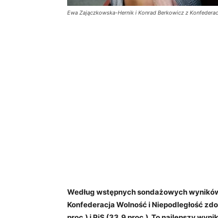
Ewa Zajączkowska-Hernik i Konrad Berkowicz z Konfederacj
Według wstępnych sondażowych wyników
Konfederacja Wolność i Niepodległość zdoby
proc.) i PiS (33,9 proc.). To najlepszy wynik