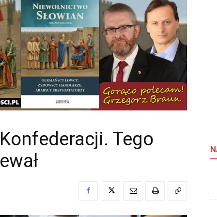
Konfederacji. Tego
N
iewał