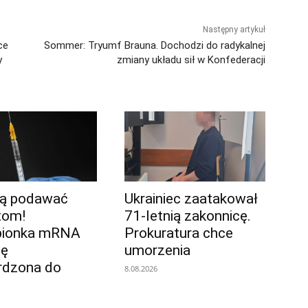
Następny artykuł
ce
Sommer: Tryumf Brauna. Dochodzi do radykalnej
y
zmiany układu sił w Konfederacji
dą podawać
Ukrainiec zaatakował
tom!
71-letnią zakonnicę.
pionka mRNA
Prokuratura chce
pę
umorzenia
rdzona do
8.08.2026