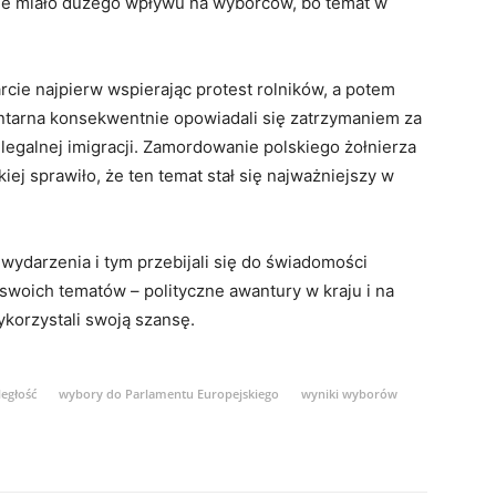
 nie miało dużego wpływu na wyborców, bo temat w
cie najpierw wspierając protest rolników, a potem
entarna konsekwentnie opowiadali się zatrzymaniem za
egalnej imigracji. Zamordowanie polskiego żołnierza
iej sprawiło, że ten temat stał się najważniejszy w
 wydarzenia i tym przebijali się do świadomości
 swoich tematów – polityczne awantury w kraju i na
ykorzystali swoją szansę.
egłość
wybory do Parlamentu Europejskiego
wyniki wyborów