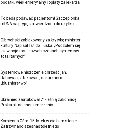
podatki, wiek emerytalny i opłaty za lekarza
To będą podawać pacjentom! Szczepionka
mRNA na grypę zatwierdzona do użytku
Olbrychski zablokowany za krytykę minister
kultury. Napisał list do Tuska. „Poczułem się
jak w najczarniejszych czasach systemów
totalitarnych”
Systemowe niszczenie chrześcijan.
Rabowani, atakowani, oskarżani o
„bluźnierstwo”
Ukrainiec zaatakował 71-letnią zakonnicę.
Prokuratura chce umorzenia
Kamienna Góra. 15-latek w cieżkim stanie.
Zatrzymano szesnastoletniego