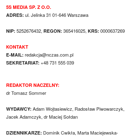
5S MEDIA SP. Z O.O.
ADRES:
ul. Jelinka 31 01-646 Warszawa
NIP:
5252676432,
REGON:
365416025,
KRS:
0000637269
KONTAKT
E-MAIL:
redakcja@nczas.com.pl
SEKRETARIAT:
+48 731 555 039
REDAKTOR NACZELNY:
dr Tomasz Sommer
WYDAWCY:
Adam Wojtasiewicz, Radosław Piwowarczyk,
Jacek Adamczyk, dr Maciej Sołdan
DZIENNIKARZE:
Dominik Cwikła, Marta Maciejewska-