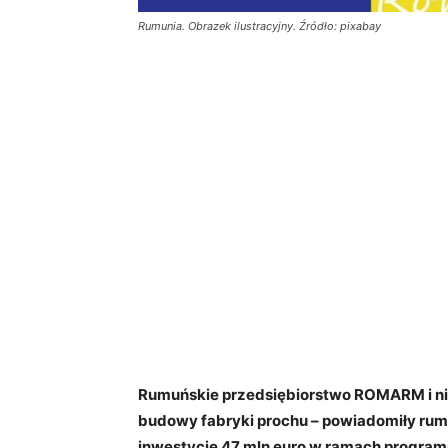
Rumunia. Obrazek ilustracyjny. Źródło: pixabay
Rumuńskie przedsiębiorstwo ROMARM i nie
budowy fabryki prochu – powiadomiły rumu
inwestycję 47 mln euro w ramach programu