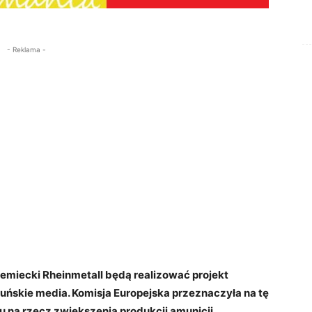
- Reklama -
miecki Rheinmetall będą realizować projekt
ńskie media. Komisja Europejska przeznaczyła na tę
 na rzecz zwiększenia produkcji amunicji.