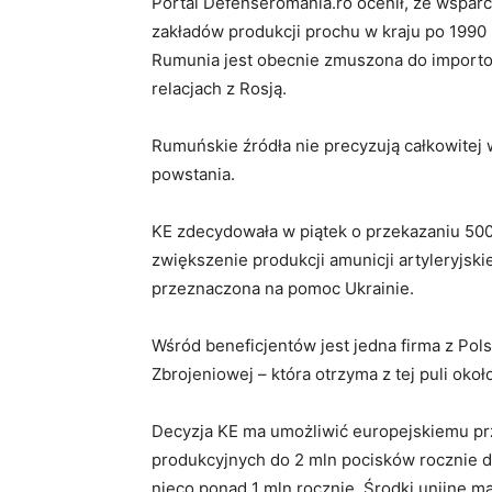
Portal Defenseromania.ro ocenił, że wsparc
zakładów produkcji prochu w kraju po 1990
Rumunia jest obecnie zmuszona do importow
relacjach z Rosją.
Rumuńskie źródła nie precyzują całkowitej 
powstania.
KE zdecydowała w piątek o przekazaniu 50
zwiększenie produkcji amunicji artyleryjski
przeznaczona na pomoc Ukrainie.
Wśród beneficjentów jest jedna firma z Pol
Zbrojeniowej – która otrzyma z tej puli okoł
Decyzja KE ma umożliwić europejskiemu p
produkcyjnych do 2 mln pocisków rocznie 
nieco ponad 1 mln rocznie. Środki unijne m