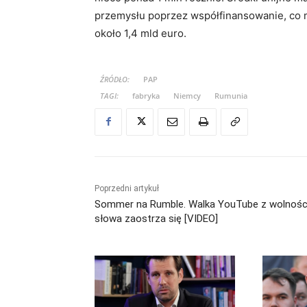
przemysłu poprzez współfinansowanie, co m
około 1,4 mld euro.
ŹRÓDŁO:
PAP
TAGI:
fabryka
Niemcy
Rumunia
Poprzedni artykuł
Sommer na Rumble. Walka YouTube z wolnośc
słowa zaostrza się [VIDEO]