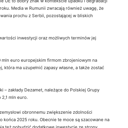
ie UE to dobry znak w kontekście upadku i degradacji
 roku. Media w Rumunii zwracają również uwagę, że
ania prochu z Serbii, pozostającej w bliskich
wartości inwestycji oraz możliwych terminów jej
0 mln euro europejskim firmom zbrojeniowym na
ej, która ma uzupełnić zapasy własne, a także zostać
ski – zakłady Dezamet, należące do Polskiej Grupy
o 2,1 mln euro.
rzemysłowi obronnemu zwiększenie zdolności
do końca 2025 roku. Obecnie te moce są szacowane na
ają też pobudzić dodatkowe inwestycje ze strony