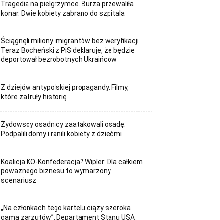
Tragedia na pielgrzymce. Burza przewaliła
konar. Dwie kobiety zabrano do szpitala
Ściągnęli miliony imigrantów bez weryfikacji.
Teraz Bocheński z PiS deklaruje, że będzie
deportował bezrobotnych Ukraińców
Z dziejów antypolskiej propagandy. Filmy,
które zatruły historię
Żydowscy osadnicy zaatakowali osadę.
Podpalili domy i ranili kobiety z dziećmi
Koalicja KO-Konfederacja? Wipler: Dla całkiem
poważnego biznesu to wymarzony
scenariusz
„Na członkach tego kartelu ciąży szeroka
gama zarzutów”. Departament Stanu USA