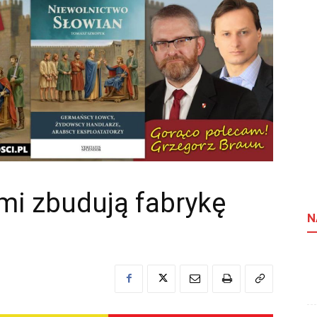
i zbudują fabrykę
N