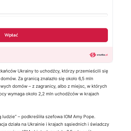
zkańców Ukrainy to uchodźcy, którzy przemieścili się
 domów. Za granicą znalazło się około 6,5 mln
swych domów – z zagranicy, albo z miejsc, w których
omocy wymaga około 2,2 mln uchodźców w krajach
pią ludzie” – podkreśliła szefowa IOM Amy Pope.
ja działa na Ukrainie i krajach sąsiednich i świadczy