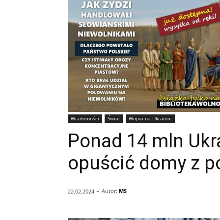
Wiadomości
Świat
Wojna na Ukrainie
Ponad 14 mln Ukr
opuścić domy z 
-
Autor:
MS
22.02.2024