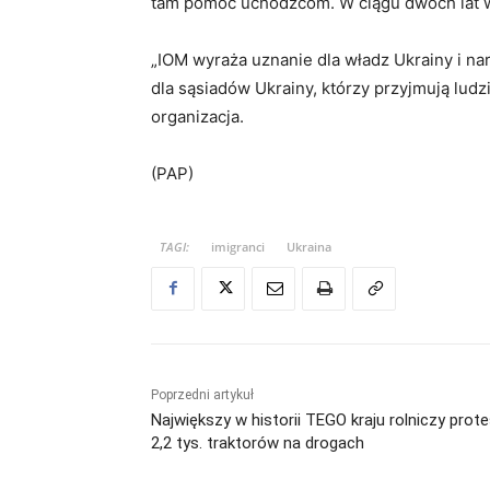
tam pomoc uchodźcom. W ciągu dwóch lat w
„IOM wyraża uznanie dla władz Ukrainy i naro
dla sąsiadów Ukrainy, którzy przyjmują ludz
organizacja.
(PAP)
TAGI:
imigranci
Ukraina
Poprzedni artykuł
Największy w historii TEGO kraju rolniczy prote
2,2 tys. traktorów na drogach