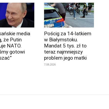
ańskie media
Pościg za 14-latkiem
, że Putin
w Białymstoku.
uje NATO.
Mandat 5 tys. zł to
śmy gotowi
teraz najmniejszy
szać”
problem jego matki
7.08.2026