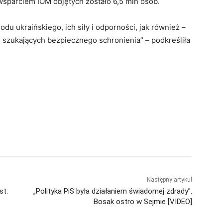
sparciem IOM objętych zostało 6,5 mln osób.
du ukraińskiego, ich siły i odporności, jak również –
i szukających bezpiecznego schronienia” – podkreśliła
Następny artykuł
st.
„Polityka PiS była działaniem świadomej zdrady”.
Bosak ostro w Sejmie [VIDEO]