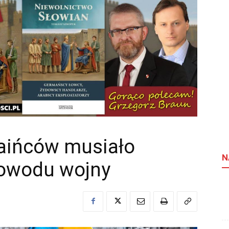
aińców musiało
N
powodu wojny