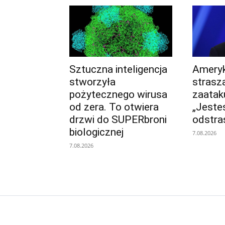
Sztuczna inteligencja
Ameryk
stworzyła
straszą
pożytecznego wirusa
zaatak
od zera. To otwiera
„Jeste
drzwi do SUPERbroni
odstra
biologicznej
7.08.2026
7.08.2026