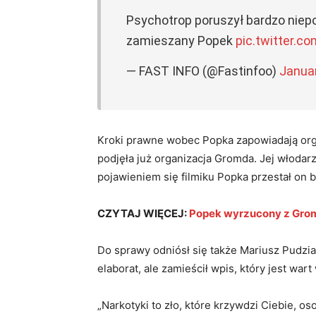
Psychotrop poruszył bardzo niepo
zamieszany Popek
pic.twitter.c
— FAST INFO (@Fastinfoo)
Januar
Kroki prawne wobec Popka zapowiadają org
podjęła już organizacja Gromda. Jej włodar
pojawieniem się filmiku Popka przestał on b
CZYTAJ WIĘCEJ:
Popek wyrzucony z Gromd
Do sprawy odniósł się także Mariusz Pudzian
elaborat, ale zamieścił wpis, który jest wart 
„Narkotyki to zło, które krzywdzi Ciebie, o