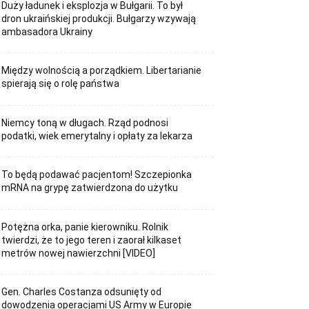
Duży ładunek i eksplozja w Bułgarii. To był
dron ukraińskiej produkcji. Bułgarzy wzywają
ambasadora Ukrainy
Między wolnością a porządkiem. Libertarianie
spierają się o rolę państwa
Niemcy toną w długach. Rząd podnosi
podatki, wiek emerytalny i opłaty za lekarza
To będą podawać pacjentom! Szczepionka
mRNA na grypę zatwierdzona do użytku
Potężna orka, panie kierowniku. Rolnik
twierdzi, że to jego teren i zaorał kilkaset
metrów nowej nawierzchni [VIDEO]
Gen. Charles Costanza odsunięty od
dowodzenia operacjami US Army w Europie