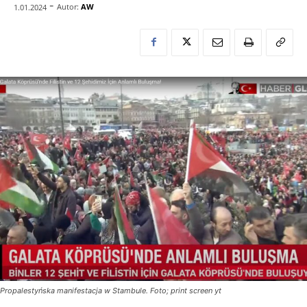
-
Autor:
AW
1.01.2024
Propalestyńska manifestacja w Stambule. Foto; print screen yt