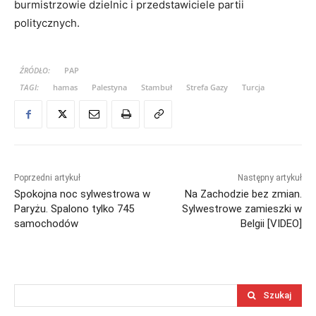
burmistrzowie dzielnic i przedstawiciele partii
politycznych.
ŹRÓDŁO:
PAP
TAGI:
hamas
Palestyna
Stambuł
Strefa Gazy
Turcja
Poprzedni artykuł
Następny artykuł
Spokojna noc sylwestrowa w
Na Zachodzie bez zmian.
Paryżu. Spalono tylko 745
Sylwestrowe zamieszki w
samochodów
Belgii [VIDEO]
Szukaj