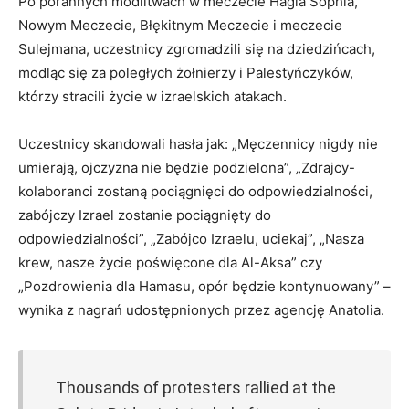
Po porannych modlitwach w meczecie Hagia Sophia,
Nowym Meczecie, Błękitnym Meczecie i meczecie
Sulejmana, uczestnicy zgromadzili się na dziedzińcach,
modląc się za poległych żołnierzy i Palestyńczyków,
którzy stracili życie w izraelskich atakach.
Uczestnicy skandowali hasła jak: „Męczennicy nigdy nie
umierają, ojczyzna nie będzie podzielona”, „Zdrajcy-
kolaboranci zostaną pociągnięci do odpowiedzialności,
zabójczy Izrael zostanie pociągnięty do
odpowiedzialności”, „Zabójco Izraelu, uciekaj”, „Nasza
krew, nasze życie poświęcone dla Al-Aksa” czy
„Pozdrowienia dla Hamasu, opór będzie kontynuowany” –
wynika z nagrań udostępnionych przez agencję Anatolia.
Thousands of protesters rallied at the