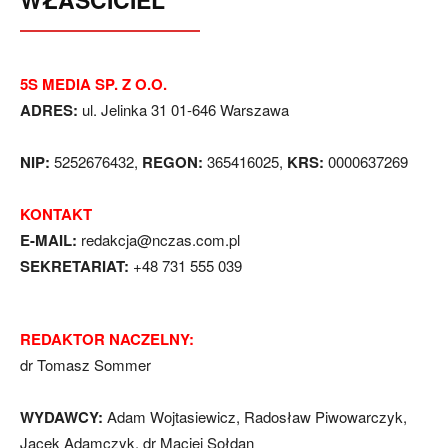
5S MEDIA SP. Z O.O.
ADRES:
ul. Jelinka 31 01-646 Warszawa
NIP:
5252676432,
REGON:
365416025,
KRS:
0000637269
KONTAKT
E-MAIL:
redakcja@nczas.com.pl
SEKRETARIAT:
+48 731 555 039
REDAKTOR NACZELNY:
dr Tomasz Sommer
WYDAWCY:
Adam Wojtasiewicz, Radosław Piwowarczyk,
Jacek Adamczyk, dr Maciej Sołdan