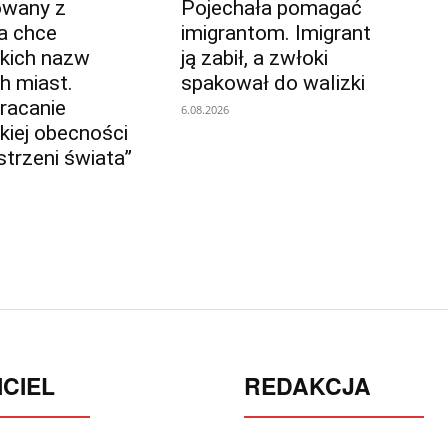
owany z
Pojechała pomagać
a chce
imigrantom. Imigrant
skich nazw
ją zabił, a zwłoki
h miast.
spakował do walizki
racanie
6.08.2026
kiej obecności
strzeni świata”
CIEL
REDAKCJA