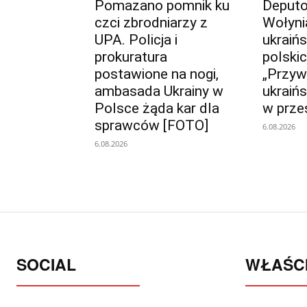
Pomazano pomnik ku
Deput
czci zbrodniarzy z
Wołyni
UPA. Policja i
ukraiń
prokuratura
polskic
postawione na nogi,
„Przyw
ambasada Ukrainy w
ukraińs
Polsce żąda kar dla
w prze
sprawców [FOTO]
6.08.2026
6.08.2026
SOCIAL
WŁAŚCI