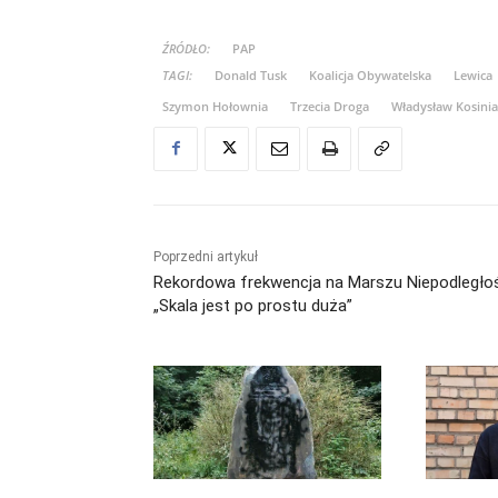
ŹRÓDŁO:
PAP
TAGI:
Donald Tusk
Koalicja Obywatelska
Lewica
Szymon Hołownia
Trzecia Droga
Władysław Kosini
Poprzedni artykuł
Rekordowa frekwencja na Marszu Niepodległo
„Skala jest po prostu duża”