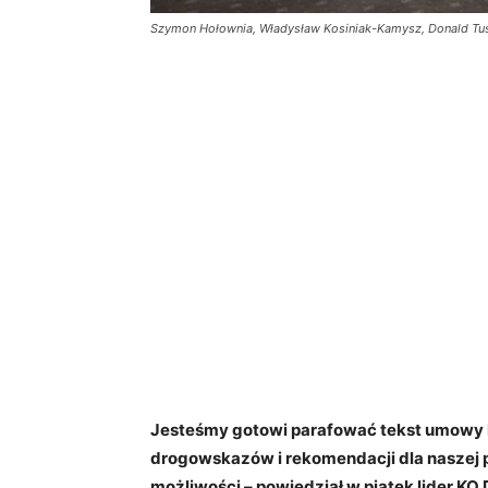
Szymon Hołownia, Władysław Kosiniak-Kamysz, Donald Tusk,
Jesteśmy gotowi parafować tekst umowy ko
drogowskazów i rekomendacji dla naszej p
możliwości – powiedział w piątek lider KO