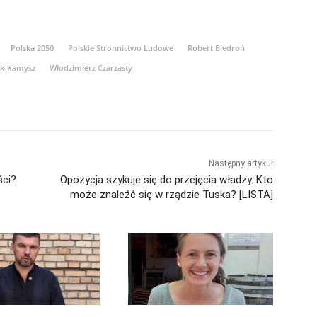
Polska 2050
Polskie Stronnictwo Ludowe
Robert Biedroń
ak-Kamysz
Włodzimierz Czarzasty
Następny artykuł
ści?
Opozycja szykuje się do przejęcia władzy. Kto
może znaleźć się w rządzie Tuska? [LISTA]