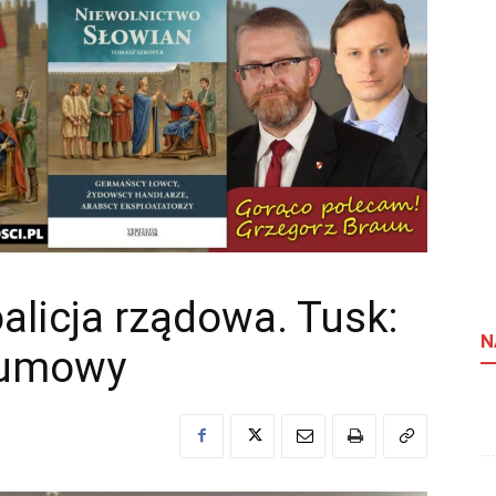
licja rządowa. Tusk:
N
 umowy