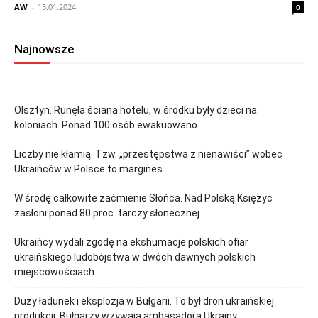
AW
-
15.01.2024
0
Najnowsze
Olsztyn. Runęła ściana hotelu, w środku były dzieci na
koloniach. Ponad 100 osób ewakuowano
Liczby nie kłamią. Tzw. „przestępstwa z nienawiści” wobec
Ukraińców w Polsce to margines
W środę całkowite zaćmienie Słońca. Nad Polską Księżyc
zasłoni ponad 80 proc. tarczy słonecznej
Ukraińcy wydali zgodę na ekshumacje polskich ofiar
ukraińskiego ludobójstwa w dwóch dawnych polskich
miejscowościach
Duży ładunek i eksplozja w Bułgarii. To był dron ukraińskiej
produkcji. Bułgarzy wzywają ambasadora Ukrainy