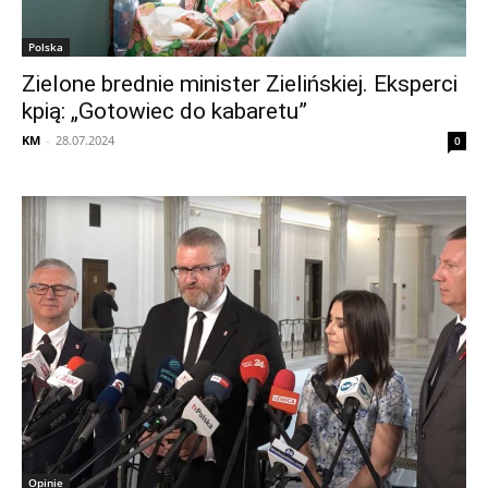
Polska
Zielone brednie minister Zielińskiej. Eksperci
kpią: „Gotowiec do kabaretu”
KM
-
28.07.2024
0
Opinie