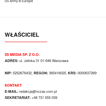
US Army w Europie
WŁAŚCICIEL
5S MEDIA SP. Z O.O.
ADRES:
ul. Jelinka 31 01-646 Warszawa
NIP:
5252676432,
REGON:
365416025,
KRS:
0000637269
KONTAKT
E-MAIL:
redakcja@nczas.com.pl
SEKRETARIAT:
+48 731 555 039