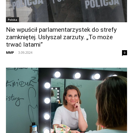
Polska
Nie wpuścił parlamentarzystek do strefy
zamkniętej. Usłyszał zarzuty. „To może
trwać latami”
MMP
-
3.09.2024
0