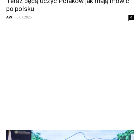
Teraz będą uczyć Polaków jak mają mówić
po polsku
AW
-
5.07.2026
0