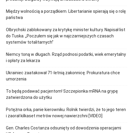
Między wolnością a porządkiem. Libertarianie spierają się o rolę
państwa
Olbrychski zablokowany za krytykę minister kultury. Napisał list
do Tuska. „Poczułem się jak w najczarniejszych czasach
systemów totalitarnych”
Niemcy toną w długach. Rząd podnosi podatki, wiek emerytalny
i opłaty za lekarza
Ukrainiec zaatakował 71-letnią zakonnicę. Prokuratura chce
umorzenia
To będą podawać pacjentom! Szczepionka mRNA na grypę
zatwierdzona do użytku
Potężna orka, panie kierowniku. Rolnik twierdzi, że to jego teren
i zaorał kilkaset metrów nowej nawierzchni [VIDEO]
Gen. Charles Costanza odsunięty od dowodzenia operacjami