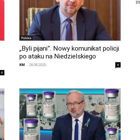
za
Polska
„Byli pijani”. Nowy komunikat policji
po ataku na Niedzielskiego
KM
-
28.08.2025
0
0