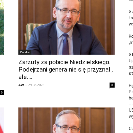
Sz
to
ws
Ko
„
Polska
St
Zarzuty za pobicie Niedzielskiego.
Uj
sz
Podejrzani generalnie się przyznali,
st
ale….
AW
-
29.08.2025
0
Pi
Po
0
b
U
wy
Co