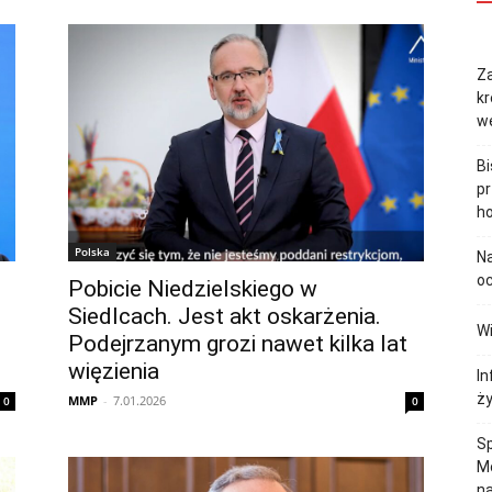
Za
kr
w
B
pr
h
Polska
Na
oc
Pobicie Niedzielskiego w
Siedlcach. Jest akt oskarżenia.
Wi
Podejrzanym grozi nawet kilka lat
więzienia
In
ż
MMP
-
7.01.2026
0
0
Sp
M
n