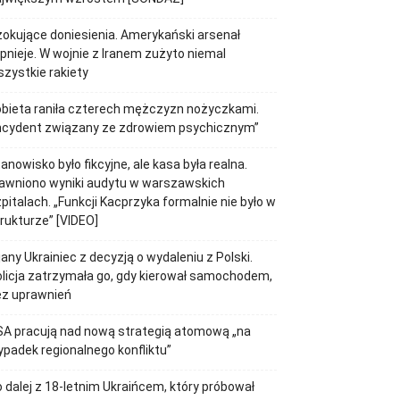
okujące doniesienia. Amerykański arsenał
pnieje. W wojnie z Iranem zużyto niemal
zystkie rakiety
bieta raniła czterech mężczyzn nożyczkami.
Incydent związany ze zdrowiem psychicznym”
anowisko było fikcyjne, ale kasa była realna.
awniono wyniki audytu w warszawskich
pitalach. „Funkcji Kacprzyka formalnie nie było w
rukturze” [VIDEO]
jany Ukrainiec z decyzją o wydaleniu z Polski.
licja zatrzymała go, gdy kierował samochodem,
ez uprawnień
SA pracują nad nową strategią atomową „na
padek regionalnego konfliktu”
 dalej z 18-letnim Ukraińcem, który próbował