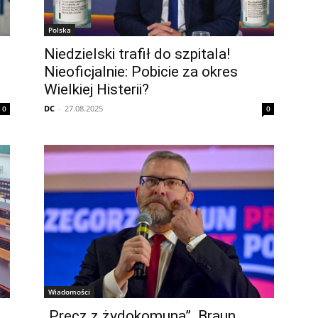
Polska
Niedzielski trafił do szpitala!
Nieoficjalnie: Pobicie za okres
Wielkiej Histerii?
DC
-
27.08.2025
0
0
Wiadomości
„Precz z żydokomuną”. Braun