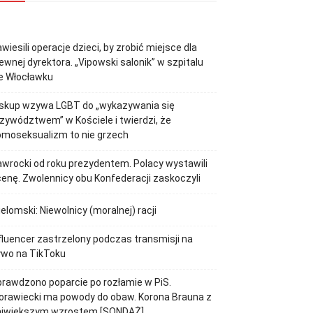
wiesili operacje dzieci, by zrobić miejsce dla
ewnej dyrektora. „Vipowski salonik” w szpitalu
e Włocławku
iskup wzywa LGBT do „wykazywania się
zywództwem” w Kościele i twierdzi, że
omoseksualizm to nie grzech
wrocki od roku prezydentem. Polacy wystawili
enę. Zwolennicy obu Konfederacji zaskoczyli
elomski: Niewolnicy (moralnej) racji
fluencer zastrzelony podczas transmisji na
ywo na TikToku
rawdzono poparcie po rozłamie w PiS.
orawiecki ma powody do obaw. Korona Brauna z
ajwiększym wzrostem [SONDAŻ]