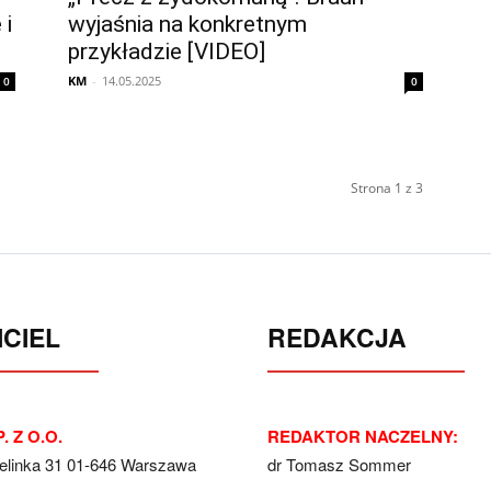
 i
wyjaśnia na konkretnym
przykładzie [VIDEO]
KM
-
14.05.2025
0
0
Strona 1 z 3
CIEL
REDAKCJA
. Z O.O.
REDAKTOR NACZELNY:
Jelinka 31 01-646 Warszawa
dr Tomasz Sommer