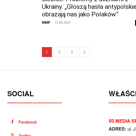
Ukrainy. „Głoszą hasła antypolskie
obrażają nas jako Polaków”
MMP
-
13.06.2025
1
2
3
SOCIAL
WŁAŚCI
5S MEDIA SP
Facebook
ADRES:
ul. 
Twitter