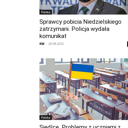
Polska
Sprawcy pobicia Niedzielskiego
zatrzymani. Policja wydała
komunikat
KM
-
28.08.2025
Polska
Siedlce. Problemy z uczniami z