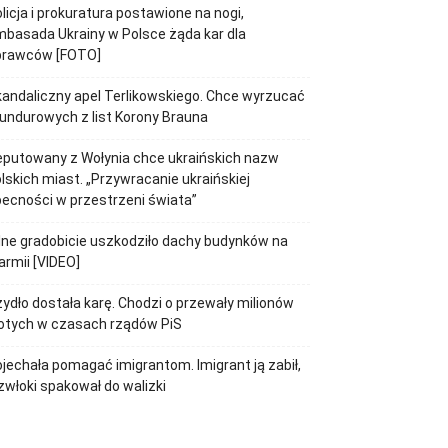
licja i prokuratura postawione na nogi,
basada Ukrainy w Polsce żąda kar dla
prawców [FOTO]
andaliczny apel Terlikowskiego. Chce wyrzucać
ndurowych z list Korony Brauna
putowany z Wołynia chce ukraińskich nazw
lskich miast. „Przywracanie ukraińskiej
ecności w przestrzeni świata”
lne gradobicie uszkodziło dachy budynków na
rmii [VIDEO]
ydło dostała karę. Chodzi o przewały milionów
otych w czasach rządów PiS
jechała pomagać imigrantom. Imigrant ją zabił,
zwłoki spakował do walizki