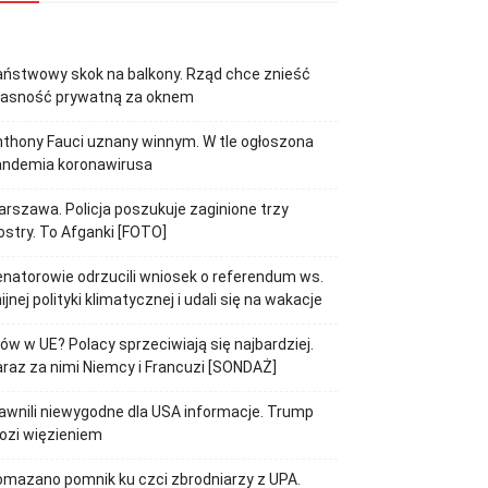
ństwowy skok na balkony. Rząd chce znieść
łasność prywatną za oknem
thony Fauci uznany winnym. W tle ogłoszona
andemia koronawirusa
rszawa. Policja poszukuje zaginione trzy
ostry. To Afganki [FOTO]
natorowie odrzucili wniosek o referendum ws.
ijnej polityki klimatycznej i udali się na wakacje
jów w UE? Polacy sprzeciwiają się najbardziej.
raz za nimi Niemcy i Francuzi [SONDAŻ]
awnili niewygodne dla USA informacje. Trump
ozi więzieniem
mazano pomnik ku czci zbrodniarzy z UPA.