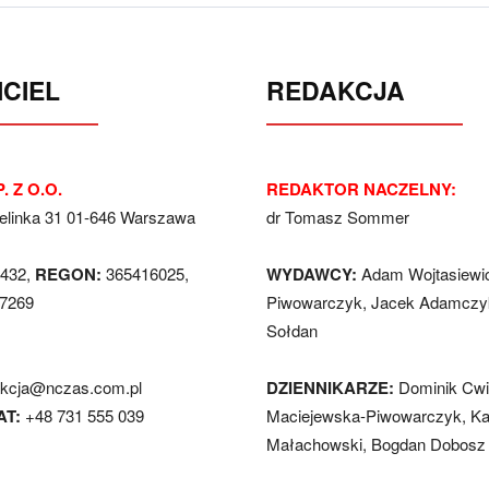
CIEL
REDAKCJA
. Z O.O.
REDAKTOR NACZELNY:
Jelinka 31 01-646 Warszawa
dr Tomasz Sommer
432,
REGON:
365416025,
WYDAWCY:
Adam Wojtasiewi
7269
Piwowarczyk, Jacek Adamczyk
Sołdan
akcja@nczas.com.pl
DZIENNIKARZE:
Dominik Cwi
AT:
+48 731 555 039
Maciejewska-Piwowarczyk, Ka
Małachowski, Bogdan Dobosz