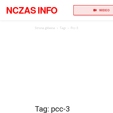
NCZAS
INFO
WIDEO
Strona główna
Tagi
Pcc-3
Tag: pcc-3