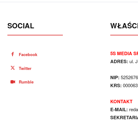
SOCIAL
WŁAŚCI
5S MEDIA SP
Facebook
ADRES:
ul. 
Twitter
NIP:
5252676
Rumble
KRS:
000063
KONTAKT
E-MAIL:
red
SEKRETARI