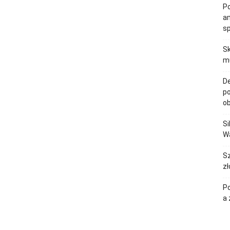
Po
am
s
Sk
mu
De
po
ob
Si
Wa
Sz
zł
Po
a 