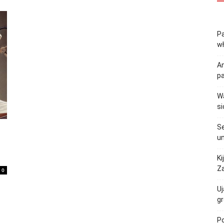
Pa
w
An
p
Wa
si
Se
un
.
Ki
Za
0
Uj
gr
Po