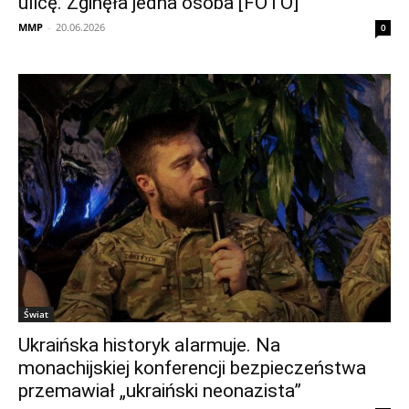
ulicę. Zginęła jedna osoba [FOTO]
MMP
-
20.06.2026
0
Świat
Ukraińska historyk alarmuje. Na
monachijskiej konferencji bezpieczeństwa
przemawiał „ukraiński neonazista”