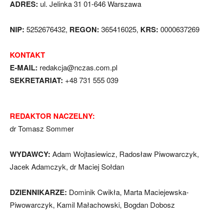
ADRES:
ul. Jelinka 31 01-646 Warszawa
NIP:
5252676432,
REGON:
365416025,
KRS:
0000637269
KONTAKT
E-MAIL:
redakcja@nczas.com.pl
SEKRETARIAT:
+48 731 555 039
REDAKTOR NACZELNY:
dr Tomasz Sommer
WYDAWCY:
Adam Wojtasiewicz, Radosław Piwowarczyk,
Jacek Adamczyk, dr Maciej Sołdan
DZIENNIKARZE:
Dominik Cwikła, Marta Maciejewska-
Piwowarczyk, Kamil Małachowski, Bogdan Dobosz