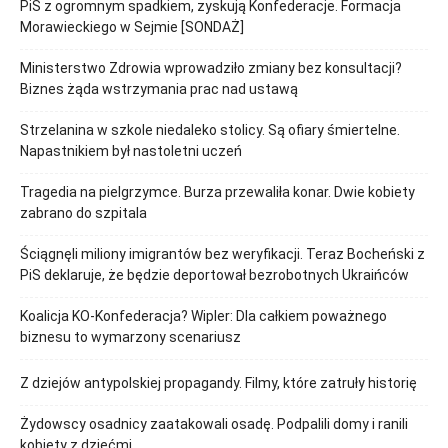
PiS z ogromnym spadkiem, zyskują Konfederacje. Formacja
Morawieckiego w Sejmie [SONDAŻ]
Ministerstwo Zdrowia wprowadziło zmiany bez konsultacji?
Biznes żąda wstrzymania prac nad ustawą
Strzelanina w szkole niedaleko stolicy. Są ofiary śmiertelne.
Napastnikiem był nastoletni uczeń
Tragedia na pielgrzymce. Burza przewaliła konar. Dwie kobiety
zabrano do szpitala
Ściągnęli miliony imigrantów bez weryfikacji. Teraz Bocheński z
PiS deklaruje, że będzie deportował bezrobotnych Ukraińców
Koalicja KO-Konfederacja? Wipler: Dla całkiem poważnego
biznesu to wymarzony scenariusz
Z dziejów antypolskiej propagandy. Filmy, które zatruły historię
Żydowscy osadnicy zaatakowali osadę. Podpalili domy i ranili
kobiety z dziećmi