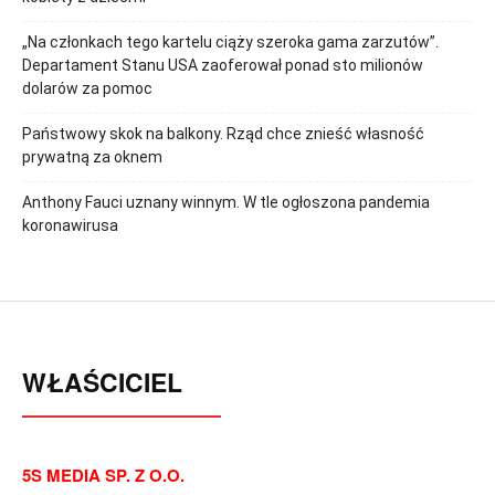
„Na członkach tego kartelu ciąży szeroka gama zarzutów”.
Departament Stanu USA zaoferował ponad sto milionów
dolarów za pomoc
Państwowy skok na balkony. Rząd chce znieść własność
prywatną za oknem
Anthony Fauci uznany winnym. W tle ogłoszona pandemia
koronawirusa
WŁAŚCICIEL
5S MEDIA SP. Z O.O.