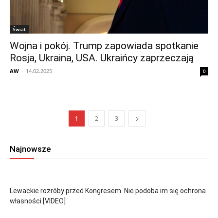
Świat
Wojna i pokój. Trump zapowiada spotkanie
Rosja, Ukraina, USA. Ukraińcy zaprzeczają
AW
-
14.02.2025
0
1
2
3
Najnowsze
Lewackie rozróby przed Kongresem. Nie podoba im się ochrona
własności [VIDEO]