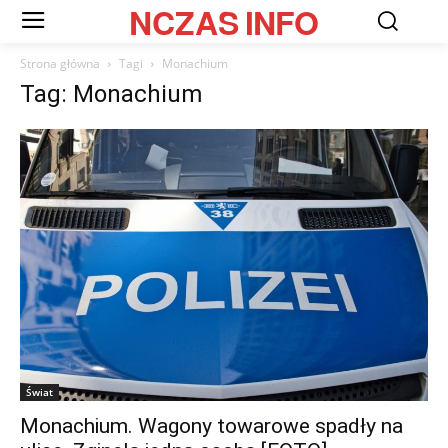
NCZAS
INFO
Strona główna
Tagi
Monachium
Tag: Monachium
Świat
Monachium. Wagony towarowe spadły na