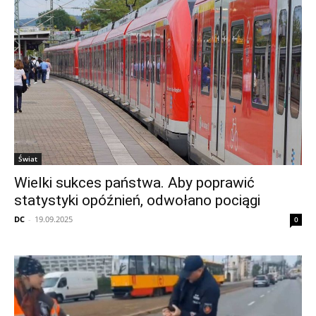
Świat
Wielki sukces państwa. Aby poprawić
statystyki opóźnień, odwołano pociągi
DC
-
19.09.2025
0