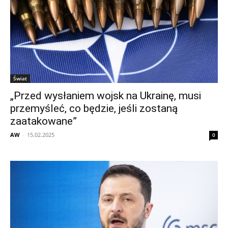
Świat
„Przed wysłaniem wojsk na Ukrainę, musi
przemyśleć, co będzie, jeśli zostaną
zaatakowane”
AW
-
15.02.2025
0