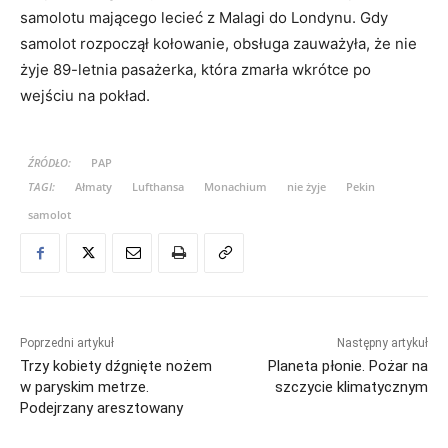
samolotu mającego lecieć z Malagi do Londynu. Gdy
samolot rozpoczął kołowanie, obsługa zauważyła, że nie
żyje 89-letnia pasażerka, która zmarła wkrótce po
wejściu na pokład.
ŹRÓDŁO:
PAP
TAGI:
Ałmaty
Lufthansa
Monachium
nie żyje
Pekin
samolot
Poprzedni artykuł
Następny artykuł
Trzy kobiety dźgnięte nożem
Planeta płonie. Pożar na
w paryskim metrze.
szczycie klimatycznym
Podejrzany aresztowany