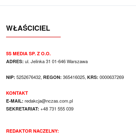
WŁAŚCICIEL
5S MEDIA SP. Z O.O.
ADRES:
ul. Jelinka 31 01-646 Warszawa
NIP:
5252676432,
REGON:
365416025,
KRS:
0000637269
KONTAKT
E-MAIL:
redakcja@nczas.com.pl
SEKRETARIAT:
+48 731 555 039
REDAKTOR NACZELNY: