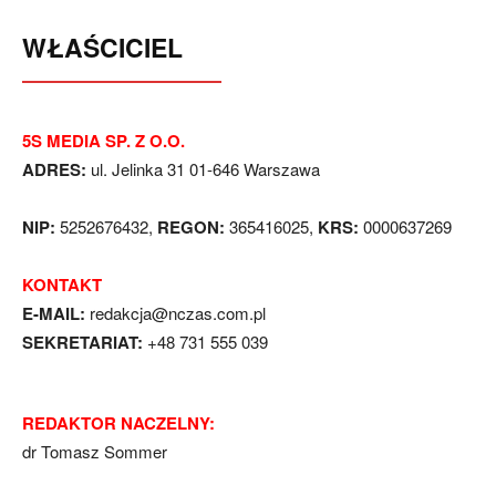
WŁAŚCICIEL
5S MEDIA SP. Z O.O.
ADRES:
ul. Jelinka 31 01-646 Warszawa
NIP:
5252676432,
REGON:
365416025,
KRS:
0000637269
KONTAKT
E-MAIL:
redakcja@nczas.com.pl
SEKRETARIAT:
+48 731 555 039
REDAKTOR NACZELNY:
dr Tomasz Sommer