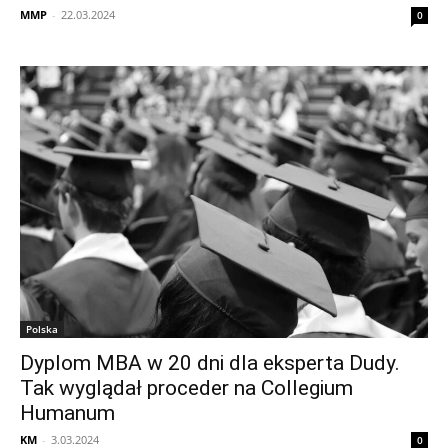
MMP
-
22.03.2024
0
Polska
Dyplom MBA w 20 dni dla eksperta Dudy.
Tak wyglądał proceder na Collegium
Humanum
KM
-
3.03.2024
0