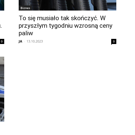
Biznes
To się musiało tak skończyć. W
.
przyszłym tygodniu wzrosną ceny
paliw
JA
-
13.10.2023
0
0