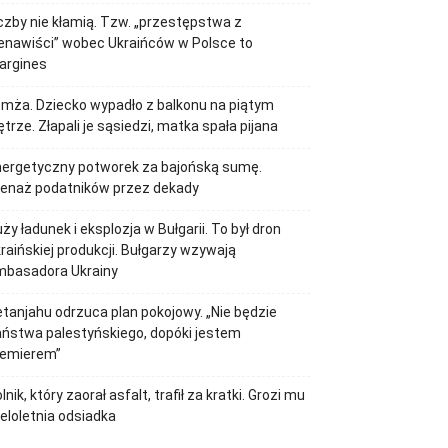
czby nie kłamią. Tzw. „przestępstwa z
enawiści” wobec Ukraińców w Polsce to
argines
mża. Dziecko wypadło z balkonu na piątym
ętrze. Złapali je sąsiedzi, matka spała pijana
nergetyczny potworek za bajońską sumę.
renaż podatników przez dekady
ży ładunek i eksplozja w Bułgarii. To był dron
raińskiej produkcji. Bułgarzy wzywają
mbasadora Ukrainy
tanjahu odrzuca plan pokojowy. „Nie będzie
ństwa palestyńskiego, dopóki jestem
remierem”
lnik, który zaorał asfalt, trafił za kratki. Grozi mu
eloletnia odsiadka