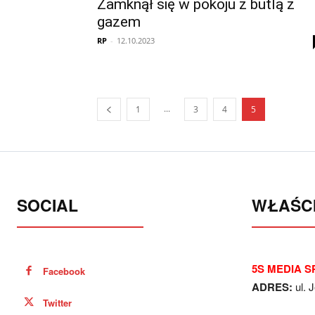
Zamknął się w pokoju z butlą z
gazem
RP
-
12.10.2023
...
1
3
4
5
SOCIAL
WŁAŚCI
5S MEDIA SP
Facebook
ADRES:
ul. 
Twitter