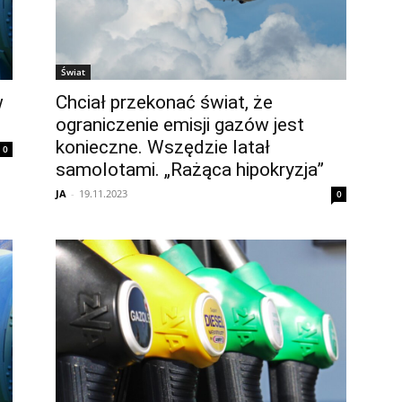
Świat
w
Chciał przekonać świat, że
ograniczenie emisji gazów jest
konieczne. Wszędzie latał
0
samolotami. „Rażąca hipokryzja”
JA
-
19.11.2023
0