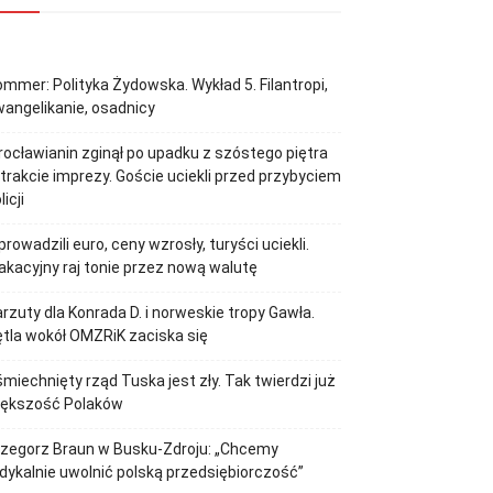
mmer: Polityka Żydowska. Wykład 5. Filantropi,
angelikanie, osadnicy
ocławianin zginął po upadku z szóstego piętra
trakcie imprezy. Goście uciekli przed przybyciem
licji
rowadzili euro, ceny wzrosły, turyści uciekli.
kacyjny raj tonie przez nową walutę
rzuty dla Konrada D. i norweskie tropy Gawła.
tla wokół OMZRiK zaciska się
miechnięty rząd Tuska jest zły. Tak twierdzi już
iększość Polaków
rzegorz Braun w Busku-Zdroju: „Chcemy
dykalnie uwolnić polską przedsiębiorczość”