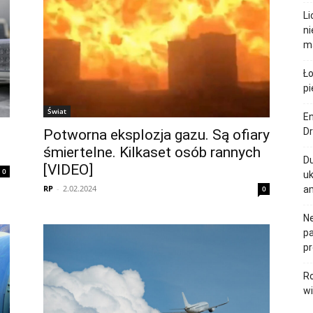
Li
ni
m
Ło
pi
Świat
E
D
Potworna eksplozja gazu. Są ofiary
śmiertelne. Kilkaset osób rannych
Du
[VIDEO]
0
uk
RP
-
2.02.2024
0
a
Ne
pa
p
Ro
wi