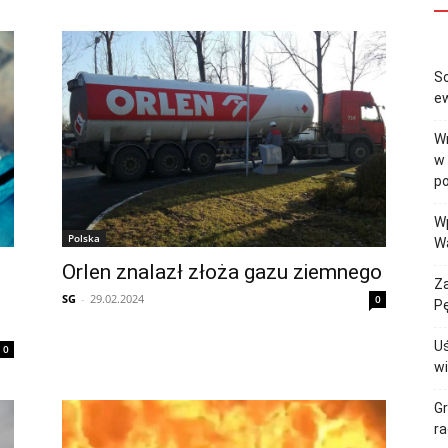
So
ew
Wr
w 
po
Wp
Polska
Wa
Orlen znalazł złoża gazu ziemnego
Za
SG
-
29.02.2024
0
Pę
Uś
0
w
G
ra