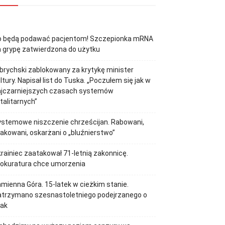
o będą podawać pacjentom! Szczepionka mRNA
 grypę zatwierdzona do użytku
brychski zablokowany za krytykę minister
ltury. Napisał list do Tuska. „Poczułem się jak w
ajczarniejszych czasach systemów
talitarnych”
stemowe niszczenie chrześcijan. Rabowani,
akowani, oskarżani o „bluźnierstwo”
rainiec zaatakował 71-letnią zakonnicę.
rokuratura chce umorzenia
mienna Góra. 15-latek w cieżkim stanie.
atrzymano szesnastoletniego podejrzanego o
tak