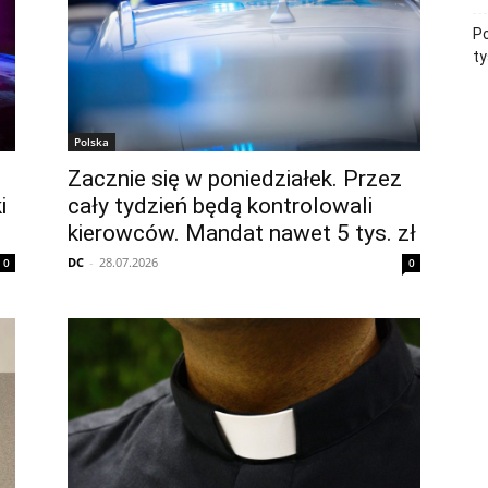
Po
ty
Polska
Zacznie się w poniedziałek. Przez
i
cały tydzień będą kontrolowali
kierowców. Mandat nawet 5 tys. zł
DC
-
28.07.2026
0
0