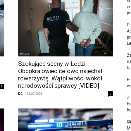
W
im
p
Pr
Ab
p
L
Polska
Za
na
Szokujące sceny w Łodzi.
Di
Obcokrajowiec celowo najechał
rowerzystę. Wątpliwości wokół
Hi
narodowości sprawcy [VIDEO]
w
0
DC
-
28.07.2026
0
Z
Eu
b
Kl
Mi