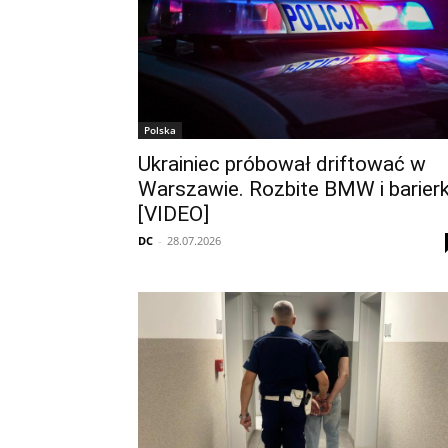
Polska
Ukrainiec próbował driftować w
Warszawie. Rozbite BMW i barierk
[VIDEO]
DC
-
28.07.2026