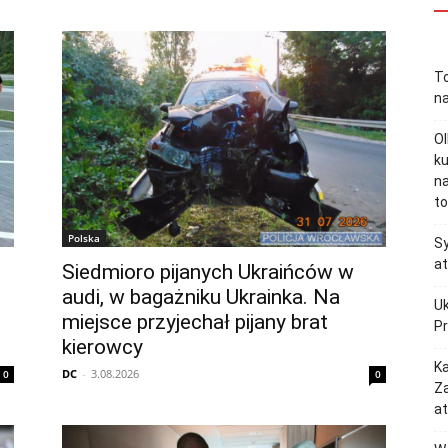
T
na
Ol
ku
n
to
Polska
Sy
at
Siedmioro pijanych Ukraińców w
audi, w bagażniku Ukrainka. Na
Uk
miejsce przyjechał pijany brat
P
kierowcy
Ka
DC
-
3.08.2026
0
0
Z
a