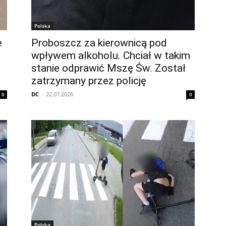
Polska
e
Proboszcz za kierownicą pod
wpływem alkoholu. Chciał w takim
stanie odprawić Mszę Św. Został
zatrzymany przez policję
DC
-
22.07.2026
0
0
Polska