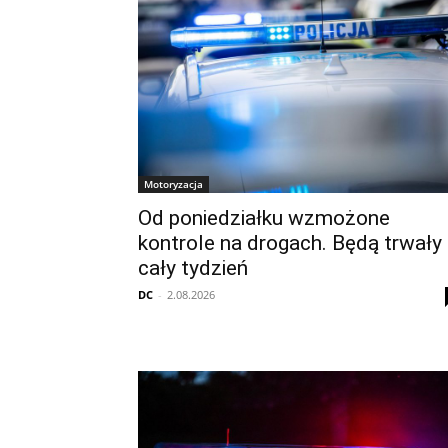
Motoryzacja
Od poniedziałku wzmożone
kontrole na drogach. Będą trwały
cały tydzień
DC
-
2.08.2026