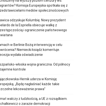
chodzimy na wyższy poziom cenzury ws.
igrantów? Komisja Europejska spotkała się z
rzedstawicielami mediów społecznościowych
awica odzyskuje Kolumbię. Nowy prezydent
elardo de la Espriella obiecuje walkę z
rzestępczością i ograniczenie państwowego
ewiatana
mach w Berlinie Bożą interwencją w celu
wrócenia? Niemiecki ksiądz komentuje.
ecezja wydała oświadczenie
szpańsko-włoska wojna graniczna. Od północy
zajemne kontrole
ajączkowska-Hernik uderza w Komisję
ropejską. „Będę nagłaśniać każde takie
ezczelne lekceważenie prawa”
imat walczy z ludzkością, a UE z rozsądkiem.
chalkiewicz o zarazie demokracji