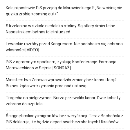
Kolejni posłowie PiS przejdą do Morawieckiego?! „Na wciśnięcie
guzika zrobią »coming out«”
Strzelanina w szkole niedaleko stolicy. Są ofiary śmiertelne.
Napastnikiem był nastoletni uczeń
Lewackie rozróby przed Kongresem. Nie podoba im się ochrona
własności [VIDEO]
PiS z ogromnym spadkiem, zyskują Konfederacje. Formacja
Morawieckiego w Sejmie [SONDAŻ]
Ministerstwo Zdrowia wprowadziło zmiany bez konsultacji?
Biznes żąda wstrzymania prac nad ustawą
Tragedia na pielgrzymce. Burza przewaliła konar. Dwie kobiety
zabrano do szpitala
Ściągnęli miliony imigrantów bez weryfikacji. Teraz Bocheński z
PiS deklaruje, że będzie deportował bezrobotnych Ukraińców