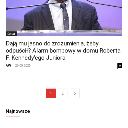
Świat
Dają mu jasno do zrozumienia, żeby
odpuścił? Alarm bombowy w domu Roberta
F. Kennedy’ego Juniora
AW
-
20.09.2025
0
1
2
Najnowsze