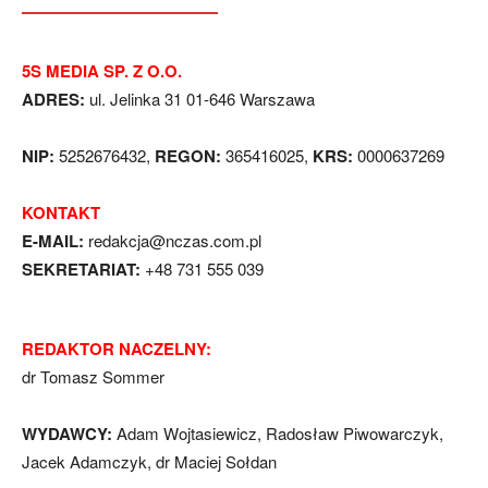
5S MEDIA SP. Z O.O.
ADRES:
ul. Jelinka 31 01-646 Warszawa
NIP:
5252676432,
REGON:
365416025,
KRS:
0000637269
KONTAKT
E-MAIL:
redakcja@nczas.com.pl
SEKRETARIAT:
+48 731 555 039
REDAKTOR NACZELNY:
dr Tomasz Sommer
WYDAWCY:
Adam Wojtasiewicz, Radosław Piwowarczyk,
Jacek Adamczyk, dr Maciej Sołdan