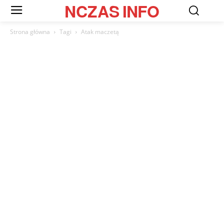
NCZAS
INFO
Strona główna
Tagi
Atak maczetą