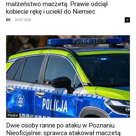
małżeństwo maczetą. Prawie odciął
kobiecie rękę i uciekł do Niemiec
DC
-
29.07.2026
0
Polska
Dwie osoby ranne po ataku w Poznaniu.
Nieoficjalnie: sprawca atakował maczetą