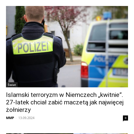
Świat
Islamski terroryzm w Niemczech „kwitnie”.
27-latek chciał zabić maczetą jak najwięcej
żołnierzy
MMP
-
13.09.2024
0