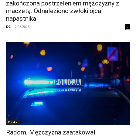
zakończona postrzeleniem mężczyzny z
maczetą. Odnaleziono zwłoki ojca
napastnika
DC
-
2.08.2026
0
Polska
Radom. Mężczyzna zaatakował