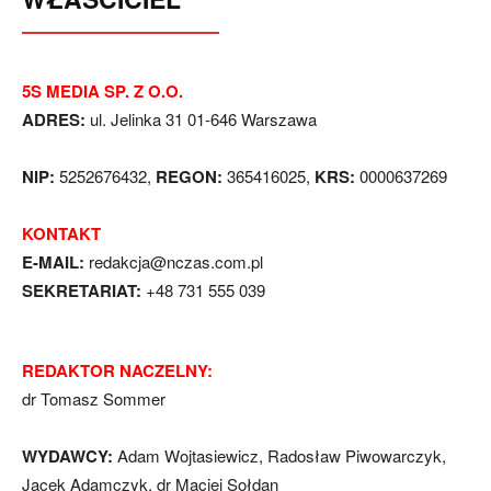
5S MEDIA SP. Z O.O.
ADRES:
ul. Jelinka 31 01-646 Warszawa
NIP:
5252676432,
REGON:
365416025,
KRS:
0000637269
KONTAKT
E-MAIL:
redakcja@nczas.com.pl
SEKRETARIAT:
+48 731 555 039
REDAKTOR NACZELNY:
dr Tomasz Sommer
WYDAWCY:
Adam Wojtasiewicz, Radosław Piwowarczyk,
Jacek Adamczyk, dr Maciej Sołdan