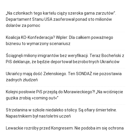
„Na członkach tego kartelu ciąży szeroka gama zarzutów”.
Departament Stanu USA zaoferował ponad sto milionów
dolarów za pomoc
Koalicja KO-Konfederacja? Wipler: Dla całkiem poważnego
biznesu to wymarzony scenariusz
Ściągnęli miliony imigrantów bez weryfikacji. Teraz Bocheński z
PiS deklaruje, że będzie deportował bezrobotnych Ukraińców
Ukraińcy mają dość Zełenskiego. Ten SONDAŻ nie pozostawia
żadnych złudzeń
Kolejni posłowie PiS przejdą do Morawieckiego?! „Na wciśnięcie
guzika zrobią »coming out«”
Strzelanina w szkole niedaleko stolicy. Są ofiary śmiertelne.
Napastnikiem był nastoletni uczeń
Lewackie rozróby przed Kongresem. Nie podoba im się ochrona