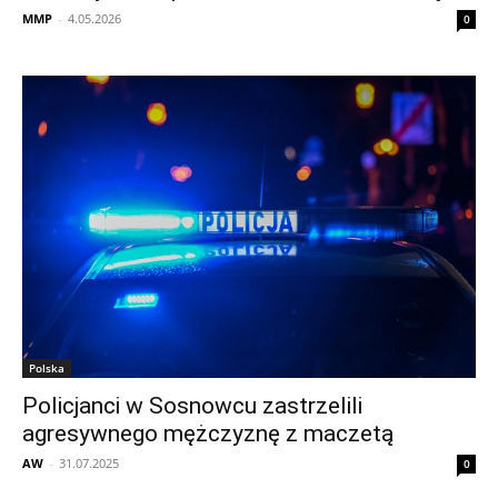
MMP
-
4.05.2026
0
Polska
Policjanci w Sosnowcu zastrzelili
agresywnego mężczyznę z maczetą
AW
-
31.07.2025
0