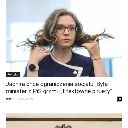
Polityka
Jachira chce ograniczenia socjalu. Była
minister z PiS grzmi. „Efektowne piruety”
MMP
-
22.10.2025
0