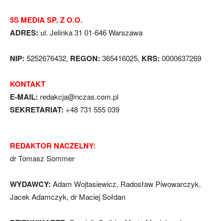
5S MEDIA SP. Z O.O.
ADRES:
ul. Jelinka 31 01-646 Warszawa
NIP:
5252676432,
REGON:
365416025,
KRS:
0000637269
KONTAKT
E-MAIL:
redakcja@nczas.com.pl
SEKRETARIAT:
+48 731 555 039
REDAKTOR NACZELNY:
dr Tomasz Sommer
WYDAWCY:
Adam Wojtasiewicz, Radosław Piwowarczyk,
Jacek Adamczyk, dr Maciej Sołdan