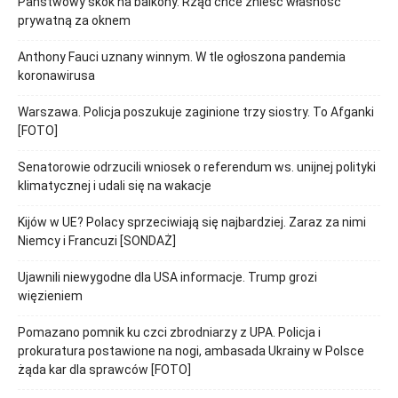
Państwowy skok na balkony. Rząd chce znieść własność
prywatną za oknem
Anthony Fauci uznany winnym. W tle ogłoszona pandemia
koronawirusa
Warszawa. Policja poszukuje zaginione trzy siostry. To Afganki
[FOTO]
Senatorowie odrzucili wniosek o referendum ws. unijnej polityki
klimatycznej i udali się na wakacje
Kijów w UE? Polacy sprzeciwiają się najbardziej. Zaraz za nimi
Niemcy i Francuzi [SONDAŻ]
Ujawnili niewygodne dla USA informacje. Trump grozi
więzieniem
Pomazano pomnik ku czci zbrodniarzy z UPA. Policja i
prokuratura postawione na nogi, ambasada Ukrainy w Polsce
żąda kar dla sprawców [FOTO]