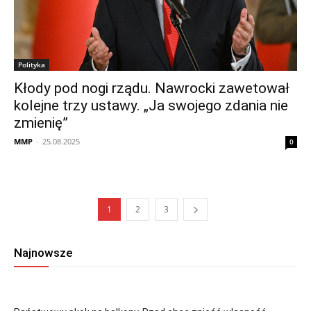
Polityka
Kłody pod nogi rządu. Nawrocki zawetował
kolejne trzy ustawy. „Ja swojego zdania nie
zmienię”
MMP
-
25.08.2025
0
1
2
3
Najnowsze