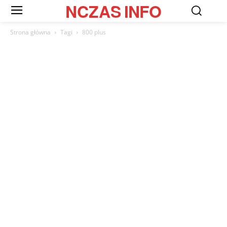
NCZAS
INFO
Strona główna
Tagi
800 plus