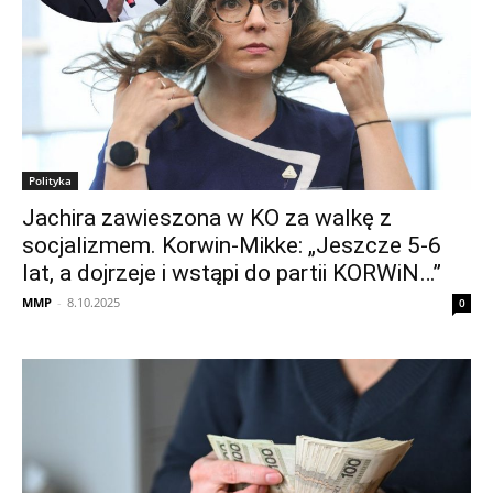
Polityka
Jachira zawieszona w KO za walkę z
socjalizmem. Korwin-Mikke: „Jeszcze 5-6
lat, a dojrzeje i wstąpi do partii KORWiN…”
MMP
-
8.10.2025
0