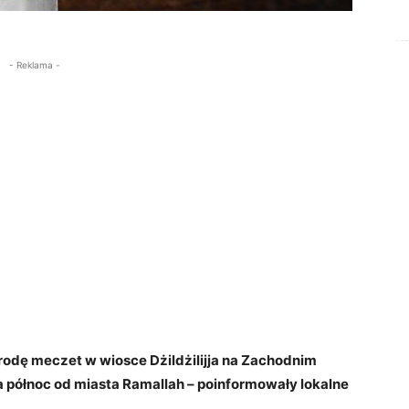
- Reklama -
rodę meczet w wiosce Dżildżilijja na Zachodnim
a północ od miasta Ramallah – poinformowały lokalne