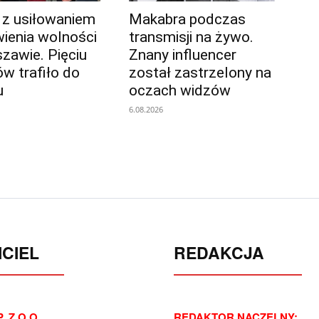
 z usiłowaniem
Makabra podczas
ienia wolności
transmisji na żywo.
zawie. Pięciu
Znany influencer
ów trafiło do
został zastrzelony na
u
oczach widzów
6.08.2026
CIEL
REDAKCJA
. Z O.O.
REDAKTOR NACZELNY: