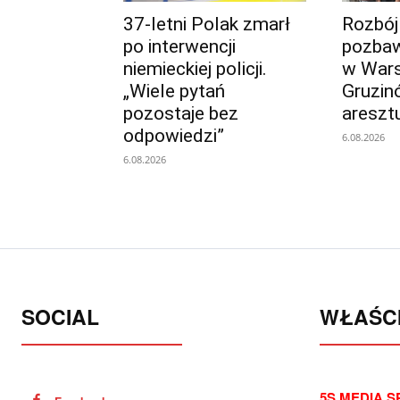
37-letni Polak zmarł
Rozbój
po interwencji
pozbaw
niemieckiej policji.
w Wars
„Wiele pytań
Gruzin
pozostaje bez
areszt
odpowiedzi”
6.08.2026
6.08.2026
SOCIAL
WŁAŚCI
5S MEDIA SP