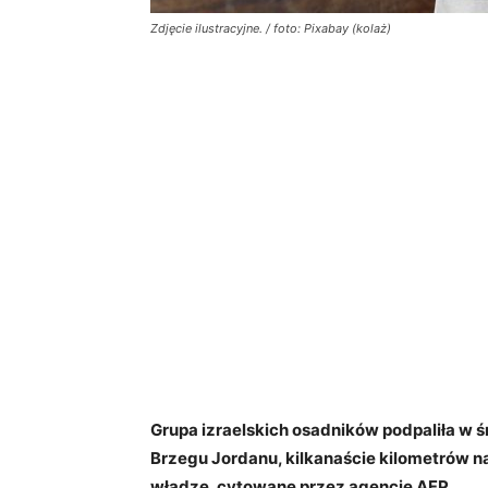
Zdjęcie ilustracyjne. / foto: Pixabay (kolaż)
Grupa izraelskich osadników podpaliła w ś
Brzegu Jordanu, kilkanaście kilometrów n
władze, cytowane przez agencję AFP.