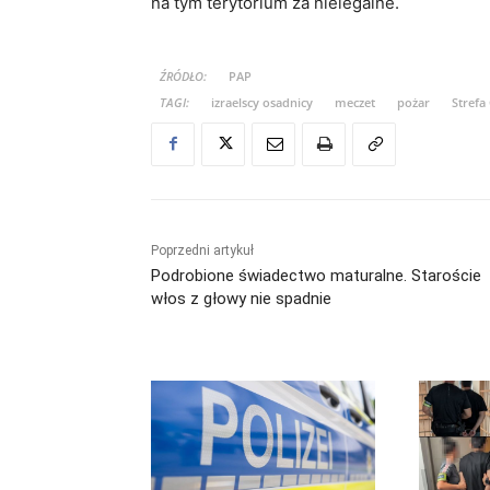
na tym terytorium za nielegalne.
ŹRÓDŁO:
PAP
TAGI:
izraelscy osadnicy
meczet
pożar
Strefa
Poprzedni artykuł
Podrobione świadectwo maturalne. Staroście
włos z głowy nie spadnie