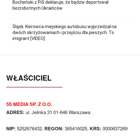
Bocheński z PiS deklaruje, że będzie deportował
bezrobotnych Ukraińców
Śląsk. Kierowca miejskiego autobusu wyprzedzał na
dwóch skrzyżowaniach i przejściu dla pieszych. To
imigrant [VIDEO]
WŁAŚCICIEL
5S MEDIA SP. Z O.O.
ADRES:
ul. Jelinka 31 01-646 Warszawa
NIP:
5252676432,
REGON:
365416025,
KRS:
0000637269