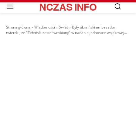
NCZAS
INFO
Strona główna
Wiadomości
Świat
Były ukraiński ambasador
twierdzi, że "Zełeński został wrobiony" w nadanie jednostce wojskowej...