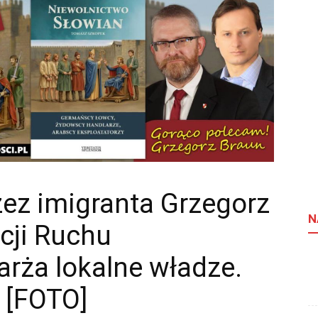
zez imigranta Grzegorz
N
cji Ruchu
rża lokalne władze.
” [FOTO]