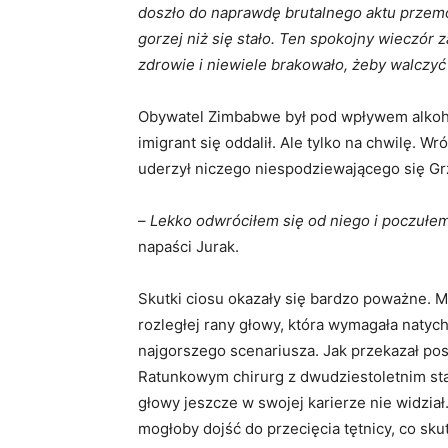
doszło do naprawdę brutalnego aktu przem
gorzej niż się stało. Ten spokojny wieczór 
zdrowie i niewiele brakowało, żeby walczyć
Obywatel Zimbabwe był pod wpływem alkohol
imigrant się oddalił. Ale tylko na chwilę. W
uderzył niczego niespodziewającego się Gr
–
Lekko odwróciłem się od niego i poczułe
napaści Jurak.
Skutki ciosu okazały się bardzo poważne. M
rozległej rany głowy, która wymagała natyc
najgorszego scenariusza. Jak przekazał po
Ratunkowym chirurg z dwudziestoletnim staż
głowy jeszcze w swojej karierze nie widział
mogłoby dojść do przecięcia tętnicy, co sk