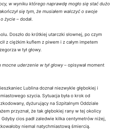
ocy, w wyniku którego naprawdę mogło się stać dużo
zakończył się tym, że musiałem walczyć o swoje
 o życie
– dodał.
u. Doszło do krótkiej utarczki słownej, po czym
rócił z ciężkim kuflem z piwem i z całym impetem
zegorza w tył głowy.
m mocne uderzenie w tył głowy
– opisywał moment
ieszkaniec Lublina doznał niezwykle głębokiej i
hmiastowego szycia. Sytuacja była o krok od
szkodowany, dyżurujący na Szpitalnym Oddziale
em przyznał, że tak głębokiej rany w tej okolicy
. Gdyby cios padł zaledwie kilka centymetrów niżej,
utkowałoby niemal natychmiastową śmiercią.