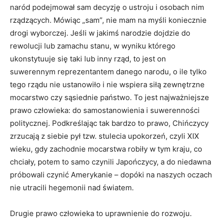
naród podejmował sam decyzję o ustroju i osobach nim
rządzących. Mówiąc „sam”, nie mam na myśli koniecznie
drogi wyborczej. Jeśli w jakimś narodzie dojdzie do
rewolucji lub zamachu stanu, w wyniku którego
ukonstytuuje się taki lub inny rząd, to jest on
suwerennym reprezentantem danego narodu, o ile tylko
tego rządu nie ustanowiło i nie wspiera siłą zewnętrzne
mocarstwo czy sąsiednie państwo. To jest najważniejsze
prawo człowieka: do samostanowienia i suwerenności
politycznej. Podkreślając tak bardzo to prawo, Chińczycy
zrzucają z siebie pył tzw. stulecia upokorzeń, czyli XIX
wieku, gdy zachodnie mocarstwa robiły w tym kraju, co
chciały, potem to samo czynili Japończycy, a do niedawna
próbowali czynić Amerykanie – dopóki na naszych oczach
nie utracili hegemonii nad światem.
Drugie prawo człowieka to uprawnienie do rozwoju.