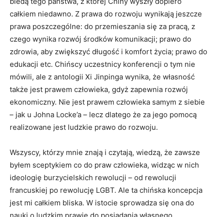
biedą tego państwa, z której Chiny wyszły dopiero
całkiem niedawno. Z prawa do rozwoju wynikają jeszcze
prawa poszczególne: do przemieszania się za pracą, z
czego wynika rozwój środków komunikacji; prawo do
zdrowia, aby zwiększyć długość i komfort życia; prawo do
edukacji etc. Chińscy uczestnicy konferencji o tym nie
mówili, ale z antologii Xi Jinpinga wynika, że własność
także jest prawem człowieka, gdyż zapewnia rozwój
ekonomiczny. Nie jest prawem człowieka samym z siebie
– jak u Johna Locke’a – lecz dlatego że za jego pomocą
realizowane jest ludzkie prawo do rozwoju.
Wszyscy, którzy mnie znają i czytają, wiedzą, że zawsze
byłem sceptykiem co do praw człowieka, widząc w nich
ideologię burzycielskich rewolucji – od rewolucji
francuskiej po rewolucję LGBT. Ale ta chińska koncepcja
jest mi całkiem bliska. W istocie sprowadza się ona do
nauki o ludzkim prawie do posiadania własnego