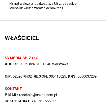
Klimat walczy z ludzkością, a UE z rozsądkiem.
Michalkiewicz o zarazie demokracji
WŁAŚCICIEL
5S MEDIA SP. Z O.O.
ADRES:
ul. Jelinka 31 01-646 Warszawa
NIP:
5252676432,
REGON:
365416025,
KRS:
0000637269
KONTAKT
E-MAIL:
redakcja@nczas.com.pl
SEKRETARIAT:
+48 731 555 039