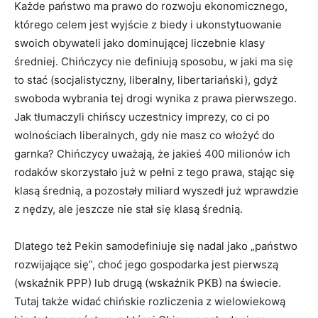
Każde państwo ma prawo do rozwoju ekonomicznego,
którego celem jest wyjście z biedy i ukonstytuowanie
swoich obywateli jako dominującej liczebnie klasy
średniej. Chińczycy nie definiują sposobu, w jaki ma się
to stać (socjalistyczny, liberalny, libertariański), gdyż
swoboda wybrania tej drogi wynika z prawa pierwszego.
Jak tłumaczyli chińscy uczestnicy imprezy, co ci po
wolnościach liberalnych, gdy nie masz co włożyć do
garnka? Chińczycy uważają, że jakieś 400 milionów ich
rodaków skorzystało już w pełni z tego prawa, stając się
klasą średnią, a pozostały miliard wyszedł już wprawdzie
z nędzy, ale jeszcze nie stał się klasą średnią.
Dlatego też Pekin samodefiniuje się nadal jako „państwo
rozwijające się”, choć jego gospodarka jest pierwszą
(wskaźnik PPP) lub drugą (wskaźnik PKB) na świecie.
Tutaj także widać chińskie rozliczenia z wielowiekową