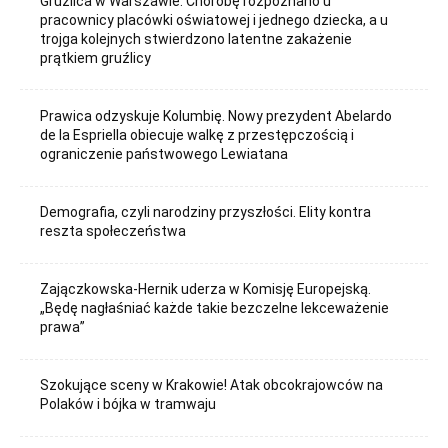
Gruźlica w Warszawie. Chorobę rozpoznano u
pracownicy placówki oświatowej i jednego dziecka, a u
trojga kolejnych stwierdzono latentne zakażenie
prątkiem gruźlicy
Prawica odzyskuje Kolumbię. Nowy prezydent Abelardo
de la Espriella obiecuje walkę z przestępczością i
ograniczenie państwowego Lewiatana
Demografia, czyli narodziny przyszłości. Elity kontra
reszta społeczeństwa
Zajączkowska-Hernik uderza w Komisję Europejską.
„Będę nagłaśniać każde takie bezczelne lekceważenie
prawa”
Szokujące sceny w Krakowie! Atak obcokrajowców na
Polaków i bójka w tramwaju