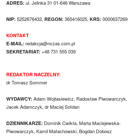
ADRES:
ul. Jelinka 31 01-646 Warszawa
NIP:
5252676432,
REGON:
365416025,
KRS:
0000637269
KONTAKT
E-MAIL:
redakcja@nczas.com.pl
SEKRETARIAT:
+48 731 555 039
REDAKTOR NACZELNY:
dr Tomasz Sommer
WYDAWCY:
Adam Wojtasiewicz, Radosław Piwowarczyk,
Jacek Adamczyk, dr Maciej Sołdan
DZIENNIKARZE:
Dominik Cwikła, Marta Maciejewska-
Piwowarczyk, Kamil Małachowski, Bogdan Dobosz