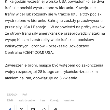
Kilka godzin wcześniej wojsko USA powiadomiło, że dwa
irańskie pociski wystrzelone w kierunku Kuwejtu nie
trafiły w cel lub rozpadły się w trakcie lotu, a trzy pociski
wystrzelone w kierunku Bahrajnu zostały przechwycone
przez siły USA i Bahrajnu. W odpowiedzi na próby ataków
ze strony Iranu siły amerykańskie przeprowadziły ataki na
wyspę Keszm i zestrzeliły wiele irańskich pocisków
balistycznych i dronów – przekazało Dowództwo
Centralne (CENTCOM) USA.
Zawieszenie broni, mające być wstępem do zakończenia
wojny rozpoczętej 28 lutego amerykańsko-izraelskim
atakiem na Iran, obowiązuje od 8 kwietnia.
ŹRÓDŁO:
PAP
TAGI:
atak dronów
Iran
Kuwejt
lotnisko