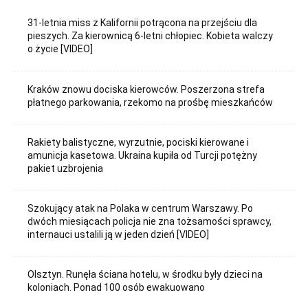
31-letnia miss z Kalifornii potrącona na przejściu dla
pieszych. Za kierownicą 6-letni chłopiec. Kobieta walczy
o życie [VIDEO]
Kraków znowu dociska kierowców. Poszerzona strefa
płatnego parkowania, rzekomo na prośbę mieszkańców
Rakiety balistyczne, wyrzutnie, pociski kierowane i
amunicja kasetowa. Ukraina kupiła od Turcji potężny
pakiet uzbrojenia
Szokujący atak na Polaka w centrum Warszawy. Po
dwóch miesiącach policja nie zna tożsamości sprawcy,
internauci ustalili ją w jeden dzień [VIDEO]
Olsztyn. Runęła ściana hotelu, w środku były dzieci na
koloniach. Ponad 100 osób ewakuowano