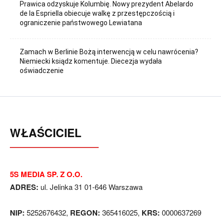
Prawica odzyskuje Kolumbię. Nowy prezydent Abelardo
de la Espriella obiecuje walkę z przestępczością i
ograniczenie państwowego Lewiatana
Zamach w Berlinie Bożą interwencją w celu nawrócenia?
Niemiecki ksiądz komentuje. Diecezja wydała
oświadczenie
WŁAŚCICIEL
5S MEDIA SP. Z O.O.
ADRES:
ul. Jelinka 31 01-646 Warszawa
NIP:
5252676432,
REGON:
365416025,
KRS:
0000637269