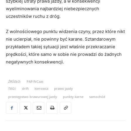
szybkiej utraty prawa jazdy, a w konsekwencji
wyeliminowania najbardziej niebezpiecznych
uczestników ruchu z dróg.
Z wolnościowego punktu widzenia czyny, przez które nikt
nie ucierpiał, nie powinny być karane. Sztandarowym
przykładem takiej sytuacji jest właśnie przekraczanie
prędkości, które samo w sobie nie prowadzi do żadnych
negatywnych konsekwencji.
ŹRÓDŁO:
PAP/NCzas
TAGI:
drift
kierowca
prawo jazdy
przestępstwo brawurowej jazdy
punkty karne
samochód