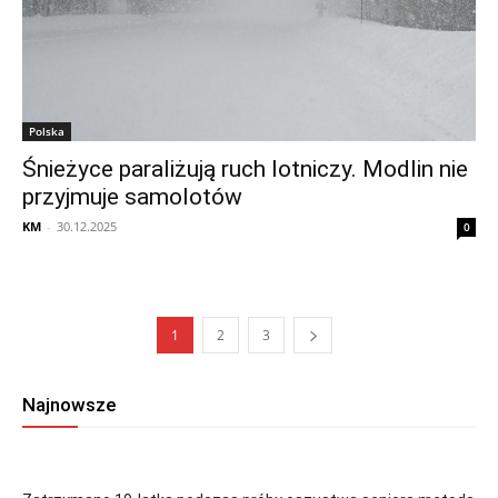
Polska
Śnieżyce paraliżują ruch lotniczy. Modlin nie
przyjmuje samolotów
KM
-
30.12.2025
0
1
2
3
Najnowsze