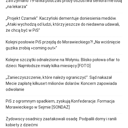
Zatrzymano 19-latka podczas próby oszustwa seniora metodą
„na lekarza”
„Projekt Czarnek”. Kaczyński dementuje doniesienia mediów.
„Ataki wychodzą od ludzi, którzy jeszcze do niedawna udawali,
że chcą być w PiS”
Kolejni posłowie PiS przejdą do Morawieckiego?! „Na wciśnięcie
guzika zrobią »coming out«”
Kolejne szczątki odnalezione na Wołyniu. Blisko połowa ofiar to
dzieci. Najmłodsze miały kilka miesięcy [FOTO]
„Zanieczyszczenie, które należy ograniczyć”. Sąd nakazał
Mecie zapłatę kilkuset milionów dolarów. Koncern zapowiada
odwołanie
PiS z ogromnym spadkiem, zyskują Konfederacje. Formacja
Morawieckiego w Sejmie [SONDAŻ]
Żydowscy osadnicy zaatakowali osadę. Podpalili domy i ranili
kobiety z dziećmi