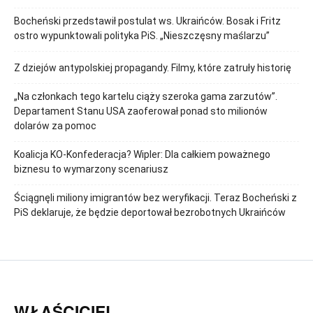
Bocheński przedstawił postulat ws. Ukraińców. Bosak i Fritz
ostro wypunktowali polityka PiS. „Nieszczęsny maślarzu”
Z dziejów antypolskiej propagandy. Filmy, które zatruły historię
„Na członkach tego kartelu ciąży szeroka gama zarzutów”.
Departament Stanu USA zaoferował ponad sto milionów
dolarów za pomoc
Koalicja KO-Konfederacja? Wipler: Dla całkiem poważnego
biznesu to wymarzony scenariusz
Ściągnęli miliony imigrantów bez weryfikacji. Teraz Bocheński z
PiS deklaruje, że będzie deportował bezrobotnych Ukraińców
WŁAŚCICIEL