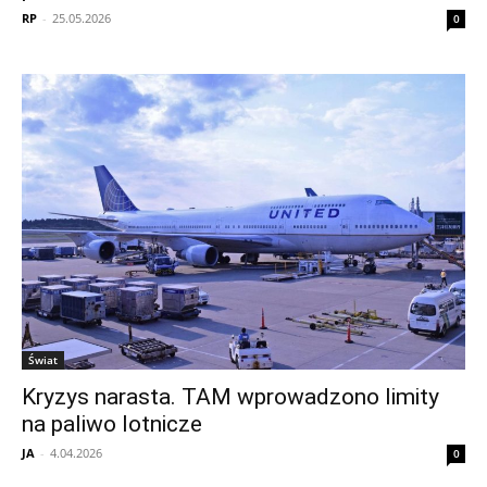
RP
-
25.05.2026
0
Świat
Kryzys narasta. TAM wprowadzono limity
na paliwo lotnicze
JA
-
4.04.2026
0