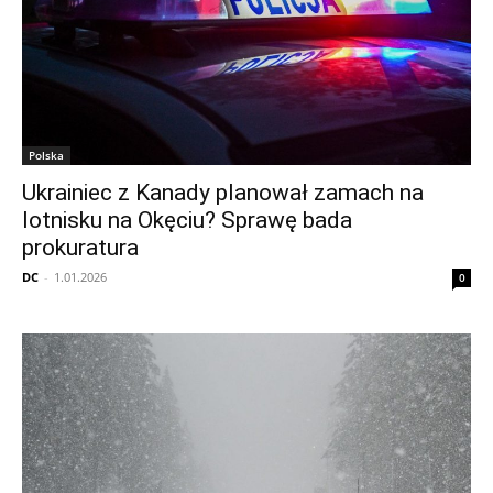
Polska
Ukrainiec z Kanady planował zamach na
lotnisku na Okęciu? Sprawę bada
prokuratura
DC
-
1.01.2026
0