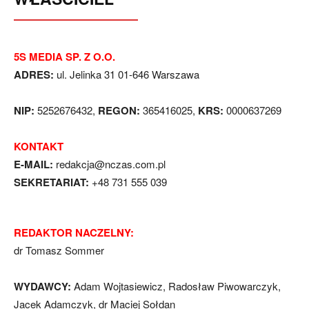
5S MEDIA SP. Z O.O.
ADRES:
ul. Jelinka 31 01-646 Warszawa
NIP:
5252676432,
REGON:
365416025,
KRS:
0000637269
KONTAKT
E-MAIL:
redakcja@nczas.com.pl
SEKRETARIAT:
+48 731 555 039
REDAKTOR NACZELNY:
dr Tomasz Sommer
WYDAWCY:
Adam Wojtasiewicz, Radosław Piwowarczyk,
Jacek Adamczyk, dr Maciej Sołdan