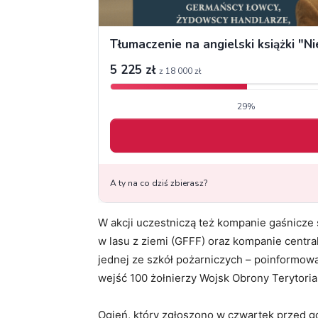
W akcji uczestniczą też kompanie gaśnicze
w lasu z ziemi (GFFF) oraz kompanie centr
jednej ze szkół pożarniczych – poinformował
wejść 100 żołnierzy Wojsk Obrony Terytoria
Ogień, który zgłoszono w czwartek przed go