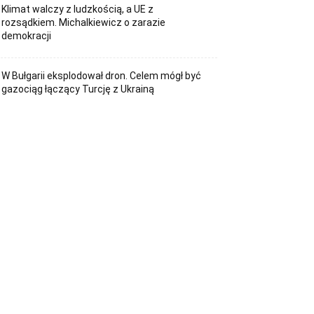
Klimat walczy z ludzkością, a UE z
rozsądkiem. Michalkiewicz o zarazie
demokracji
W Bułgarii eksplodował dron. Celem mógł być
gazociąg łączący Turcję z Ukrainą