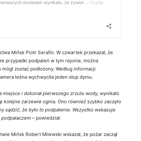
ctwa Mińsk Piotr Serafin. W czwartek przekazał, że
sze przypadki podpaleń w tym rejonie, można
eń mógł zostać podłożony. Według informacji
kamera leśna wychwyciła jeden słup dymu.
 na miejsce i dokonał pierwszego zrzutu wody, wynikało
ię kolejne zarzewie ognia. Ono również szybko zaczęło
y sądzić, że było to podpalenie. Wszystko wskazuje
 z podpalaczem –
powiedział.
twie Mińsk Robert Milewski wskazał, że pożar zaczął