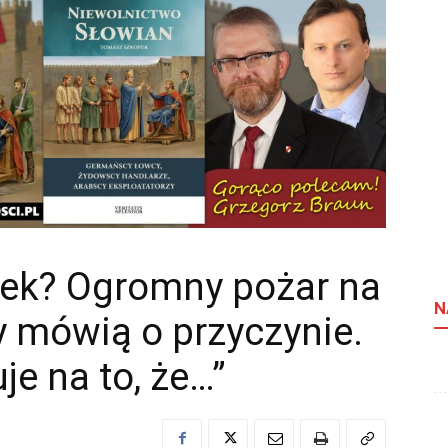
dek? Ogromny pożar na
N
 mówią o przyczynie.
e na to, że…”