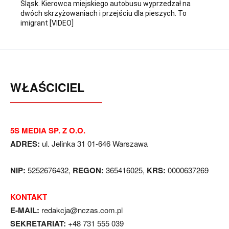
Śląsk. Kierowca miejskiego autobusu wyprzedzał na
dwóch skrzyżowaniach i przejściu dla pieszych. To
imigrant [VIDEO]
WŁAŚCICIEL
5S MEDIA SP. Z O.O.
ADRES:
ul. Jelinka 31 01-646 Warszawa
NIP:
5252676432,
REGON:
365416025,
KRS:
0000637269
KONTAKT
E-MAIL:
redakcja@nczas.com.pl
SEKRETARIAT:
+48 731 555 039