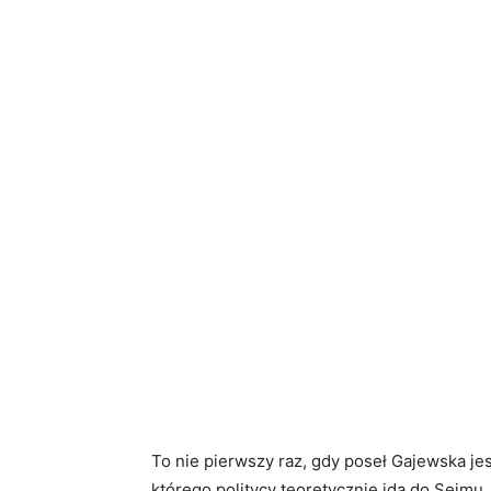
To nie pierwszy raz, gdy poseł Gajewska jes
którego politycy teoretycznie idą do Sejmu.