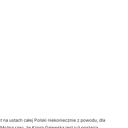
t na ustach całej Polski niekoniecznie z powodu, dla
 Można rzec, że Kinga Gajewska jest już postacią