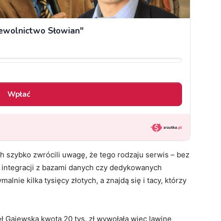
ch szybko zwrócili uwagę, że tego rodzaju serwis – bez
 integracji z bazami danych czy dedykowanych
alnie kilka tysięcy złotych, a znajdą się i tacy, którzy
ł Gajewską kwota 20 tys. zł wywołała więc lawinę