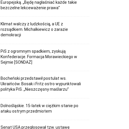
Europejską. „Będę nagłaśniać każde takie
bezczelne lekceważenie prawa”
Klimat walczy z ludzkością, a UE z
rozsądkiem. Michalkiewicz o zarazie
demokracji
PiS z ogromnym spadkiem, zyskują
Konfederacje. Formacja Morawieckiego w
Sejmie [SONDAŻ]
Bocheński przedstawił postulat ws.
Ukraińców. Bosak i Fritz ostro wypunktowali
polityka PiS. „Nieszczęsny maślarzu”
Dolnośląskie. 15-latek w ciężkim stanie po
ataku ostrym przedmiotem
Senat USA przegłosował tzw. ustawę