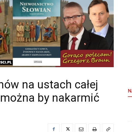
nów na ustach całej
N
ę można by nakarmić