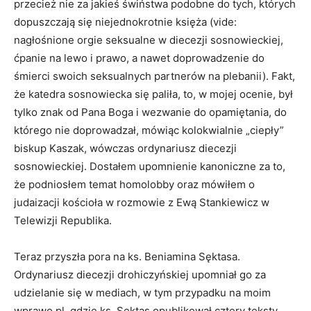
przecież nie za jakieś świństwa podobne do tych, których
dopuszczają się niejednokrotnie księża (vide:
nagłośnione orgie seksualne w diecezji sosnowieckiej,
ćpanie na lewo i prawo, a nawet doprowadzenie do
śmierci swoich seksualnych partnerów na plebanii). Fakt,
że katedra sosnowiecka się paliła, to, w mojej ocenie, był
tylko znak od Pana Boga i wezwanie do opamiętania, do
którego nie doprowadzał, mówiąc kolokwialnie „ciepły”
biskup Kaszak, wówczas ordynariusz diecezji
sosnowieckiej. Dostałem upomnienie kanoniczne za to,
że podniosłem temat homolobby oraz mówiłem o
judaizacji kościoła w rozmowie z Ewą Stankiewicz w
Telewizji Republika.
Teraz przyszła pora na ks. Beniamina Sęktasa.
Ordynariusz diecezji drohiczyńskiej upomniał go za
udzielanie się w mediach, w tym przypadku na moim
wprawo.pl, gdzie ks. Sęktas opublikował cztery teksty.