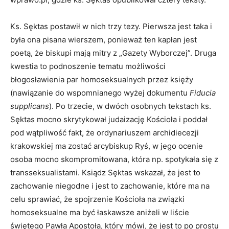
Ks. Sęktas postawił w nich trzy tezy. Pierwsza jest taka i
była ona pisana wierszem, ponieważ ten kapłan jest
poetą, że biskupi mają mitry z „Gazety Wyborczej”. Druga
kwestia to podnoszenie tematu możliwości
błogosławienia par homoseksualnych przez księży
(nawiązanie do wspomnianego wyżej dokumentu
Fiducia
supplicans
). Po trzecie, w dwóch osobnych tekstach ks.
Sęktas mocno skrytykował judaizację Kościoła i poddał
pod wątpliwość fakt, że ordynariuszem archidiecezji
krakowskiej ma zostać arcybiskup Ryś, w jego ocenie
osoba mocno skompromitowana, która np. spotykała się z
transseksualistami. Ksiądz Sęktas wskazał, że jest to
zachowanie niegodne i jest to zachowanie, które ma na
celu sprawiać, że spojrzenie Kościoła na związki
homoseksualne ma być łaskawsze aniżeli w liście
świętego Pawła Apostoła, który mówi, że jest to po prostu