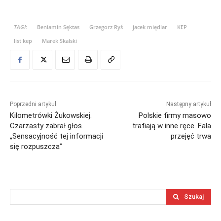
TAGI:
Beniamin Sęktas
Grzegorz Ryś
jacek międlar
KEP
list kep
Marek Skalski
Poprzedni artykuł
Następny artykuł
Kilometrówki Żukowskiej.
Polskie firmy masowo
Czarzasty zabrał głos.
trafiają w inne ręce. Fala
„Sensacyjność tej informacji
przejęć trwa
się rozpuszcza”
Szukaj