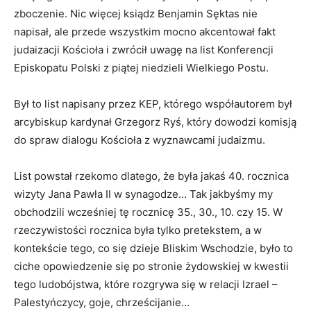
zboczenie. Nic więcej ksiądz Benjamin Sęktas nie
napisał, ale przede wszystkim mocno akcentował fakt
judaizacji Kościoła i zwrócił uwagę na list Konferencji
Episkopatu Polski z piątej niedzieli Wielkiego Postu.
Był to list napisany przez KEP, którego współautorem był
arcybiskup kardynał Grzegorz Ryś, który dowodzi komisją
do spraw dialogu Kościoła z wyznawcami judaizmu.
List powstał rzekomo dlatego, że była jakaś 40. rocznica
wizyty Jana Pawła II w synagodze… Tak jakbyśmy my
obchodzili wcześniej tę rocznicę 35., 30., 10. czy 15. W
rzeczywistości rocznica była tylko pretekstem, a w
kontekście tego, co się dzieje Bliskim Wschodzie, było to
ciche opowiedzenie się po stronie żydowskiej w kwestii
tego ludobójstwa, które rozgrywa się w relacji Izrael –
Palestyńczycy, goje, chrześcijanie…