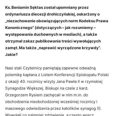
Ks. Beniamin Sęktas został upomniany przez
ordynariusza diecezji drohiczyńskiej, oskarżony o
„niezachowanie obowiązujących norm Kodeksu Prawa
Kanonicznego” (dotyczących – jak rozumiemy –
występowania duchownych w mediach), a także
otrzymał zakaz publikowania treści wywołujących
zamęt. Ma także „naprawić wyrządzone krzywdy”.
Jakie?
Nasi stali Czytelnicy pamiętają zapewne odważną
polemikę kapłana z Listem Konferencji Episkopatu Polski
z okazji 40. rocznicy wizyty Jana Pawła II w rzymskiej
Synagodze Większej. Biskupi na czele z kard.
Grzegorzem Rysiem zachęcali w nim m.in. do
obchodzenia nieobchodzonej wcześniej rocznicy i
masowego odwiedzenia przez katolików synagog (!).
Wywołali co najmniej zdziwienie, a często wręcz