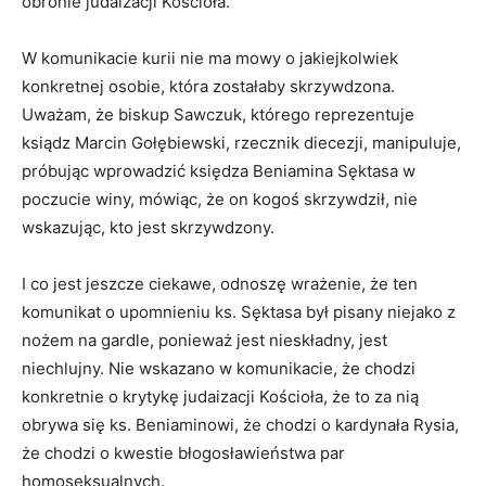
obronie judaizacji Kościoła.
W komunikacie kurii nie ma mowy o jakiejkolwiek
konkretnej osobie, która zostałaby skrzywdzona.
Uważam, że biskup Sawczuk, którego reprezentuje
ksiądz Marcin Gołębiewski, rzecznik diecezji, manipuluje,
próbując wprowadzić księdza Beniamina Sęktasa w
poczucie winy, mówiąc, że on kogoś skrzywdził, nie
wskazując, kto jest skrzywdzony.
I co jest jeszcze ciekawe, odnoszę wrażenie, że ten
komunikat o upomnieniu ks. Sęktasa był pisany niejako z
nożem na gardle, ponieważ jest nieskładny, jest
niechlujny. Nie wskazano w komunikacie, że chodzi
konkretnie o krytykę judaizacji Kościoła, że to za nią
obrywa się ks. Beniaminowi, że chodzi o kardynała Rysia,
że chodzi o kwestie błogosławieństwa par
homoseksualnych.