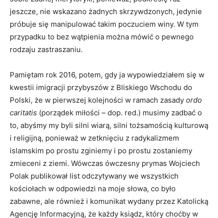
jeszcze, nie wskazano żadnych skrzywdzonych, jedynie
próbuje się manipulować takim poczuciem winy. W tym
przypadku to bez wątpienia można mówić o pewnego
rodzaju zastraszaniu.
Pamiętam rok 2016, potem, gdy ja wypowiedziałem się w
kwestii imigracji przybyszów z Bliskiego Wschodu do
Polski, że w pierwszej kolejności w ramach zasady
ordo
caritatis
(porządek miłości – dop. red.) musimy zadbać o
to, abyśmy my byli silni wiarą, silni tożsamością kulturową
i religijną, ponieważ w zetknięciu z radykalizmem
islamskim po prostu zginiemy i po prostu zostaniemy
zmieceni z ziemi. Wówczas ówczesny prymas Wojciech
Polak publikował list odczytywany we wszystkich
kościołach w odpowiedzi na moje słowa, co było
zabawne, ale również i komunikat wydany przez Katolicką
Agencję Informacyjną, że każdy ksiądz, który choćby w