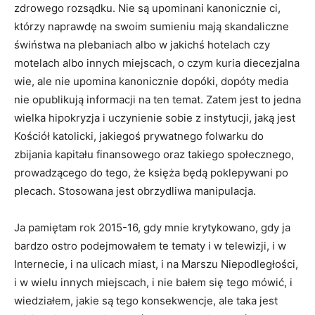
zdrowego rozsądku. Nie są upominani kanonicznie ci,
którzy naprawdę na swoim sumieniu mają skandaliczne
świństwa na plebaniach albo w jakichś hotelach czy
motelach albo innych miejscach, o czym kuria diecezjalna
wie, ale nie upomina kanonicznie dopóki, dopóty media
nie opublikują informacji na ten temat. Zatem jest to jedna
wielka hipokryzja i uczynienie sobie z instytucji, jaką jest
Kościół katolicki, jakiegoś prywatnego folwarku do
zbijania kapitału finansowego oraz takiego społecznego,
prowadzącego do tego, że księża będą poklepywani po
plecach. Stosowana jest obrzydliwa manipulacja.
Ja pamiętam rok 2015-16, gdy mnie krytykowano, gdy ja
bardzo ostro podejmowałem te tematy i w telewizji, i w
Internecie, i na ulicach miast, i na Marszu Niepodległości,
i w wielu innych miejscach, i nie bałem się tego mówić, i
wiedziałem, jakie są tego konsekwencje, ale taka jest