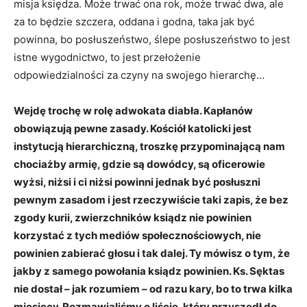
misja księdza. Może trwać ona rok, może trwać dwa, ale
za to będzie szczera, oddana i godna, taka jak być
powinna, bo posłuszeństwo, ślepe posłuszeństwo to jest
istne wygodnictwo, to jest przełożenie
odpowiedzialności za czyny na swojego hierarchę…
Wejdę trochę w rolę adwokata diabła. Kapłanów
obowiązują pewne zasady. Kościół katolicki jest
instytucją hierarchiczną, troszkę przypominającą nam
chociażby armię, gdzie są dowódcy, są oficerowie
wyżsi, niżsi i ci niżsi powinni jednak być posłuszni
pewnym zasadom i jest rzeczywiście taki zapis, że bez
zgody kurii, zwierzchników ksiądz nie powinien
korzystać z tych mediów społecznościowych, nie
powinien zabierać głosu i tak dalej. Ty mówisz o tym, że
jakby z samego powołania ksiądz powinien. Ks. Sęktas
nie dostał – jak rozumiem – od razu kary, bo to trwa kilka
miesięcy. Rozmawialiśmy o liście, który przyszedł do