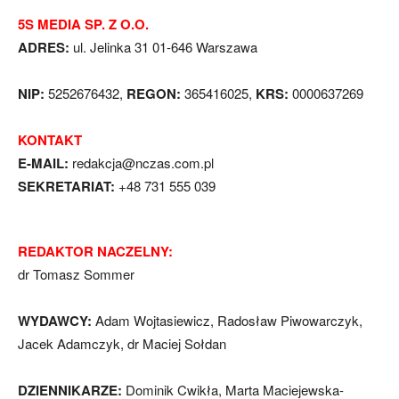
5S MEDIA SP. Z O.O.
ADRES:
ul. Jelinka 31 01-646 Warszawa
NIP:
5252676432,
REGON:
365416025,
KRS:
0000637269
KONTAKT
E-MAIL:
redakcja@nczas.com.pl
SEKRETARIAT:
+48 731 555 039
REDAKTOR NACZELNY:
dr Tomasz Sommer
WYDAWCY:
Adam Wojtasiewicz, Radosław Piwowarczyk,
Jacek Adamczyk, dr Maciej Sołdan
DZIENNIKARZE:
Dominik Cwikła, Marta Maciejewska-