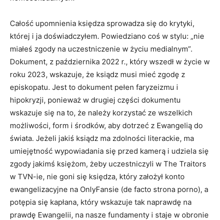
Całość upomnienia księdza sprowadza się do krytyki,
której i ja doświadczyłem. Powiedziano coś w stylu: „nie
miałeś zgody na uczestniczenie w życiu medialnym”.
Dokument, z października 2022 r., który wszedł w życie w
roku 2023, wskazuje, że ksiądz musi mieć zgodę z
episkopatu. Jest to dokument pełen faryzeizmu i
hipokryzji, ponieważ w drugiej części dokumentu
wskazuje się na to, że należy korzystać ze wszelkich
możliwości, form i środków, aby dotrzeć z Ewangelią do
świata. Jeżeli jakiś ksiądz ma zdolności literackie, ma
umiejętność wypowiadania się przed kamerą i udziela się
zgody jakimś księżom, żeby uczestniczyli w The Traitors
w TVN-ie, nie goni się księdza, który założył konto
ewangelizacyjne na OnlyFansie (de facto strona porno), a
potępia się kapłana, który wskazuje tak naprawdę na
prawdę Ewangelii, na nasze fundamenty i staje w obronie