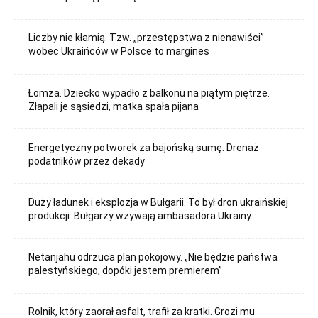
Liczby nie kłamią. Tzw. „przestępstwa z nienawiści”
wobec Ukraińców w Polsce to margines
Łomża. Dziecko wypadło z balkonu na piątym piętrze.
Złapali je sąsiedzi, matka spała pijana
Energetyczny potworek za bajońską sumę. Drenaż
podatników przez dekady
Duży ładunek i eksplozja w Bułgarii. To był dron ukraińskiej
produkcji. Bułgarzy wzywają ambasadora Ukrainy
Netanjahu odrzuca plan pokojowy. „Nie będzie państwa
palestyńskiego, dopóki jestem premierem”
Rolnik, który zaorał asfalt, trafił za kratki. Grozi mu