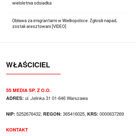
wieloletnia odsiadka
Obława za imigrantami w Wielkopolsce. Zgłosili napad,
zostali aresztowani [VIDEO]
WŁAŚCICIEL
5S MEDIA SP. Z O.O.
ADRES:
ul. Jelinka 31 01-646 Warszawa
NIP:
5252676432,
REGON:
365416025,
KRS:
0000637269
KONTAKT