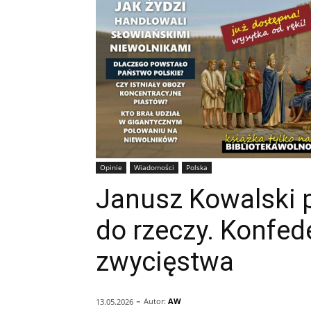
Opinie
Wiadomości
Polska
Janusz Kowalski p
do rzeczy. Konfede
zwycięstwa
-
Autor:
AW
13.05.2026