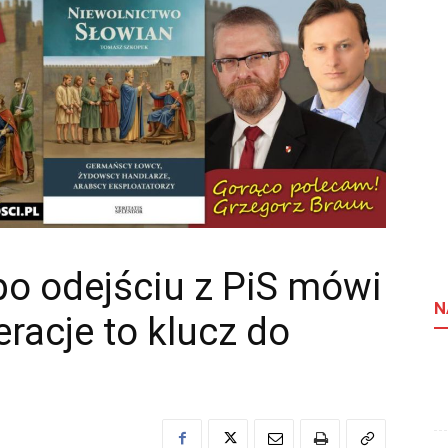
o odejściu z PiS mówi
N
racje to klucz do