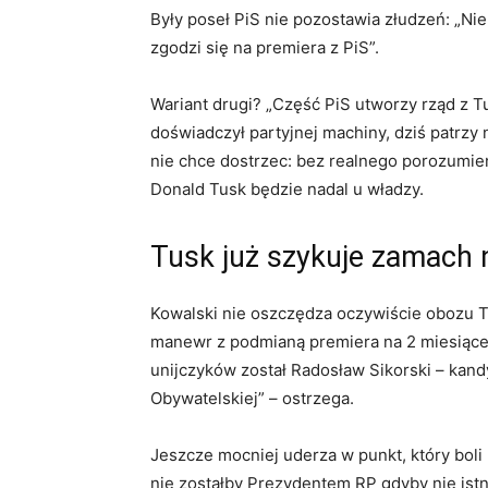
Były poseł PiS nie pozostawia złudzeń: „Nie 
zgodzi się na premiera z PiS”.
Wariant drugi? „Część PiS utworzy rząd z T
doświadczył partyjnej machiny, dziś patrzy n
nie chce dostrzec: bez realnego porozumie
Donald Tusk będzie nadal u władzy.
Tusk już szykuje zamach 
Kowalski nie oszczędza oczywiście obozu 
manewr z podmianą premiera na 2 miesiące p
unijczyków został Radosław Sikorski – kand
Obywatelskiej” – ostrzega.
Jeszcze mocniej uderza w punkt, który boli
nie zostałby Prezydentem RP gdyby nie istn