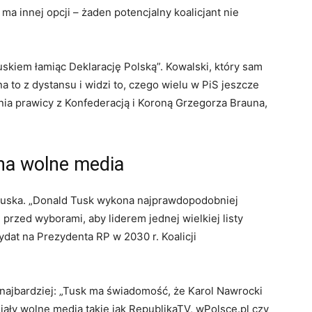
ma innej opcji – żaden potencjalny koalicjant nie
uskiem łamiąc Deklarację Polską”. Kowalski, który sam
a to z dystansu i widzi to, czego wielu w PiS jeszcze
nia prawicy z Konfederacją i Koroną Grzegorza Brauna,
na wolne media
Tuska. „Donald Tusk wykona najprawdopodobniej
rzed wyborami, aby liderem jednej wielkiej listy
ydat na Prezydenta RP w 2030 r. Koalicji
 najbardziej: „Tusk ma świadomość, że Karol Nawrocki
iały wolne media takie jak RepublikaTV, wPolsce.pl czy