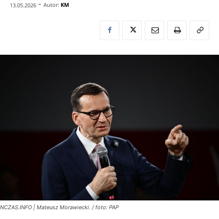
-
Autor:
KM
13.05.2026
NCZAS.INFO | Mateusz Morawiecki. / foto: PAP