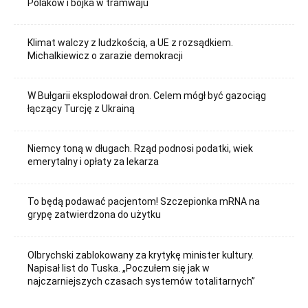
Polaków i bójka w tramwaju
Klimat walczy z ludzkością, a UE z rozsądkiem.
Michalkiewicz o zarazie demokracji
W Bułgarii eksplodował dron. Celem mógł być gazociąg
łączący Turcję z Ukrainą
Niemcy toną w długach. Rząd podnosi podatki, wiek
emerytalny i opłaty za lekarza
To będą podawać pacjentom! Szczepionka mRNA na
grypę zatwierdzona do użytku
Olbrychski zablokowany za krytykę minister kultury.
Napisał list do Tuska. „Poczułem się jak w
najczarniejszych czasach systemów totalitarnych”