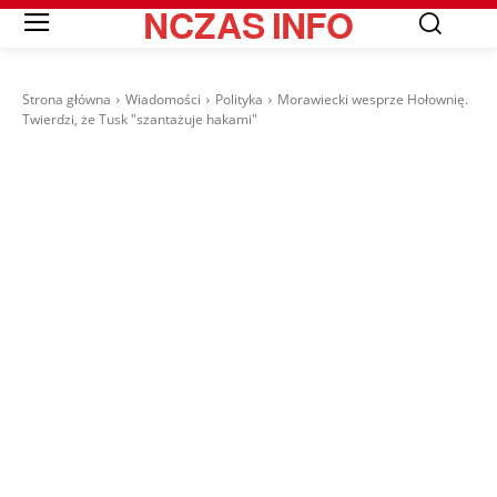
NCZAS
INFO
Strona główna
Wiadomości
Polityka
Morawiecki wesprze Hołownię.
Twierdzi, że Tusk "szantażuje hakami"