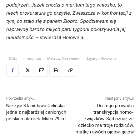
podejrzeń. Jeżeli chodzi o meritum tego wniosku, to
niech prokuratura go przyśle. Zwłaszcza w konfrontacji z
tym, co stało się z panem Ziobro. Spodziewam się
naprawdę bardzo miłych paru tygodni pokazywania jej
nieudolności
– stwierdził Hołownia.
TAGI:
immunitet
Mateusz Morawiecki
Szymon Hołownia
Poprzedni artykuł
Następny artykuł
Nie żyje Stanisława Celińska,
Do tego prowadzi
jedna z najbardziej cenionych
transkrypcja homo-
polskich aktorek. Miała 79 lat
związków. Sąd uznał, że
dziecko ma troje rodziców,
matkę i dwóch ojców-gejów