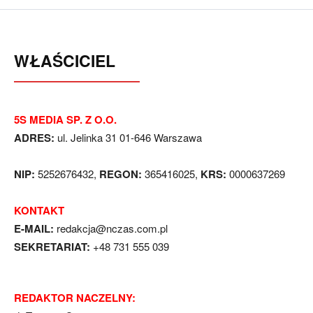
WŁAŚCICIEL
5S MEDIA SP. Z O.O.
ADRES:
ul. Jelinka 31 01-646 Warszawa
NIP:
5252676432,
REGON:
365416025,
KRS:
0000637269
KONTAKT
E-MAIL:
redakcja@nczas.com.pl
SEKRETARIAT:
+48 731 555 039
REDAKTOR NACZELNY: