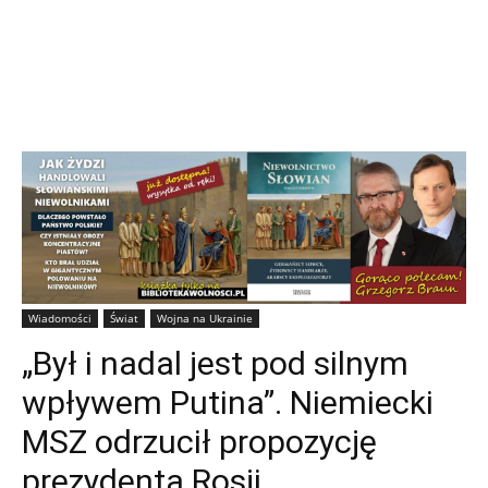
Wiadomości
Świat
Wojna na Ukrainie
„Był i nadal jest pod silnym
wpływem Putina”. Niemiecki
MSZ odrzucił propozycję
prezydenta Rosji