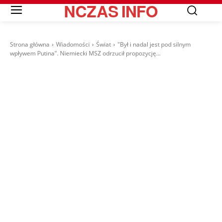
NCZAS
INFO
Strona główna
Wiadomości
Świat
"Był i nadal jest pod silnym
wpływem Putina". Niemiecki MSZ odrzucił propozycję...