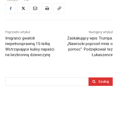
Poprzedni artykuł
Następny artykuł
Imigranci gwałcili
Zaskakujący wpis Trumpa.
niepełnosprawną 15-latkę.
„Nawrocki poprosił mnie o
Wstrząsające kulisy napaści
pomoc”. Podziękował też
na bezbronną dziewczynę
Łukaszence
Szukaj