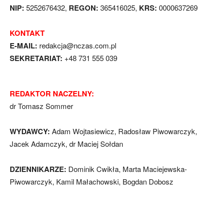
NIP:
5252676432,
REGON:
365416025,
KRS:
0000637269
KONTAKT
E-MAIL:
redakcja@nczas.com.pl
SEKRETARIAT:
+48 731 555 039
REDAKTOR NACZELNY:
dr Tomasz Sommer
WYDAWCY:
Adam Wojtasiewicz, Radosław Piwowarczyk,
Jacek Adamczyk, dr Maciej Sołdan
DZIENNIKARZE:
Dominik Cwikła, Marta Maciejewska-
Piwowarczyk, Kamil Małachowski, Bogdan Dobosz