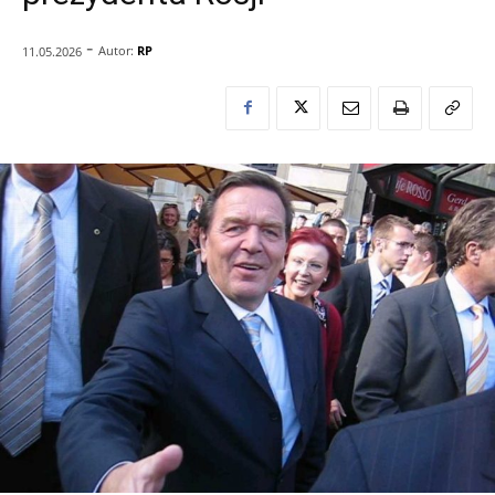
-
Autor:
RP
11.05.2026