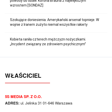
powody do obaw. Korona Brauna z największym
wzrostem [SONDAŻ]
Szokujące doniesienia. Amerykański arsenał topnieje. W
wojnie z Iranem zużyto niemal wszystkie rakiety
Kobieta raniła czterech mężczyzn nożyczkami.
„Incydent związany ze zdrowiem psychicznym”
WŁAŚCICIEL
5S MEDIA SP. Z O.O.
ADRES:
ul. Jelinka 31 01-646 Warszawa