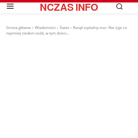
NCZAS
INFO
Strona główna
Wiadomości
Świat
Runął szpitalny mur. Nie żyje co
najmniej siedem osób, w tym dzieci...