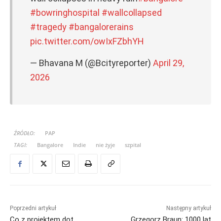
#bowringhospital
#wallcollapsed
#tragedy
#bangalorerains
pic.twitter.com/owIxFZbhYH
— Bhavana M (@Bcityreporter)
April 29,
2026
ŹRÓDŁO:
PAP
TAGI:
Bangalore
Indie
nie żyje
szpital
Poprzedni artykuł
Następny artykuł
Co z projektem dot.
Grzegorz Braun: 1000 lat