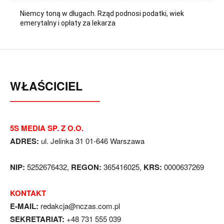
Niemcy toną w długach. Rząd podnosi podatki, wiek
emerytalny i opłaty za lekarza
WŁAŚCICIEL
5S MEDIA SP. Z O.O.
ADRES:
ul. Jelinka 31 01-646 Warszawa
NIP:
5252676432,
REGON:
365416025,
KRS:
0000637269
KONTAKT
E-MAIL:
redakcja@nczas.com.pl
SEKRETARIAT:
+48 731 555 039