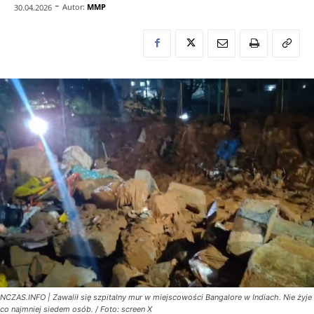
-
Autor:
MMP
30.04.2026
NCZAS.INFO | Zawalił się szpitalny mur w miejscowości Bangalore w Indiach. Nie żyje
co najmniej siedem osób. / Foto: screen X