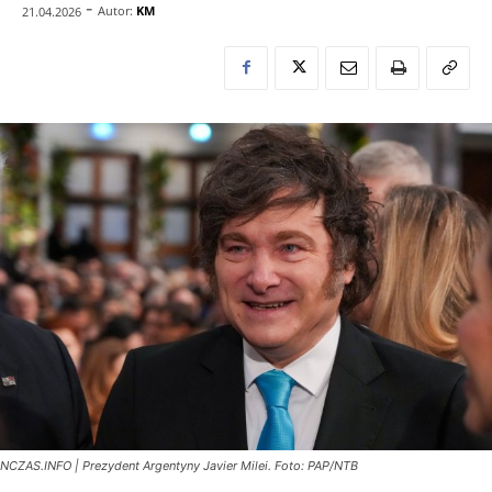
-
Autor:
KM
21.04.2026
NCZAS.INFO | Prezydent Argentyny Javier Milei. Foto: PAP/NTB