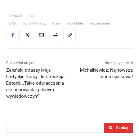
ŹRÓDŁO:
PAP
TAGI:
Icchak Hercog
Izrael
Javiel Milei
odznaczenie
Poprzedni artykuł
Następny artykuł
Zełeński straszy kraje
Michalkiewicz: Najnowsza
bałtyckie Rosją. Jest reakcja
teoria spiskowa!
Estonii. „Takie oświadczenia
nie odpowiadają danym
wywiadowczym”
Szukaj