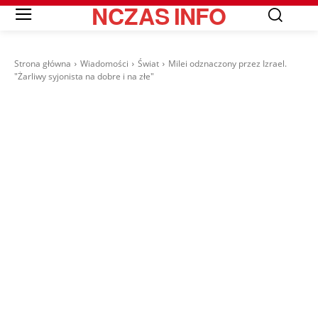
NCZAS
INFO
Strona główna
Wiadomości
Świat
Milei odznaczony przez Izrael.
"Żarliwy syjonista na dobre i na złe"