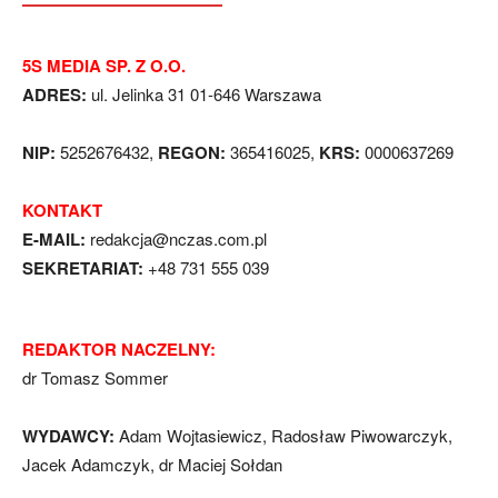
5S MEDIA SP. Z O.O.
ADRES:
ul. Jelinka 31 01-646 Warszawa
NIP:
5252676432,
REGON:
365416025,
KRS:
0000637269
KONTAKT
E-MAIL:
redakcja@nczas.com.pl
SEKRETARIAT:
+48 731 555 039
REDAKTOR NACZELNY:
dr Tomasz Sommer
WYDAWCY:
Adam Wojtasiewicz, Radosław Piwowarczyk,
Jacek Adamczyk, dr Maciej Sołdan