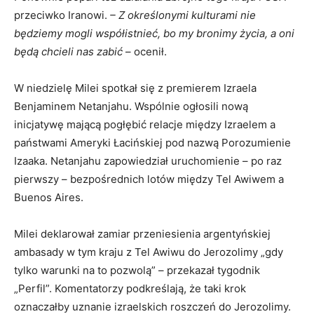
przeciwko Iranowi.
– Z określonymi kulturami nie
będziemy mogli współistnieć, bo my bronimy życia, a oni
będą chcieli nas zabić
– ocenił.
W niedzielę Milei spotkał się z premierem Izraela
Benjaminem Netanjahu. Wspólnie ogłosili nową
inicjatywę mającą pogłębić relacje między Izraelem a
państwami Ameryki Łacińskiej pod nazwą Porozumienie
Izaaka. Netanjahu zapowiedział uruchomienie – po raz
pierwszy – bezpośrednich lotów między Tel Awiwem a
Buenos Aires.
Milei deklarował zamiar przeniesienia argentyńskiej
ambasady w tym kraju z Tel Awiwu do Jerozolimy „gdy
tylko warunki na to pozwolą” – przekazał tygodnik
„Perfil”. Komentatorzy podkreślają, że taki krok
oznaczałby uznanie izraelskich roszczeń do Jerozolimy.