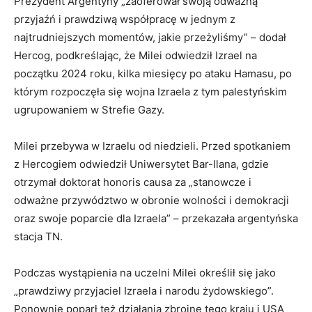
Prezydent Argentyny „zaoferował swoją odważną
przyjaźń i prawdziwą współpracę w jednym z
najtrudniejszych momentów, jakie przeżyliśmy” – dodał
Hercog, podkreślając, że Milei odwiedził Izrael na
początku 2024 roku, kilka miesięcy po ataku Hamasu, po
którym rozpoczęła się wojna Izraela z tym palestyńskim
ugrupowaniem w Strefie Gazy.
Milei przebywa w Izraelu od niedzieli. Przed spotkaniem
z Hercogiem odwiedził Uniwersytet Bar-Ilana, gdzie
otrzymał doktorat honoris causa za „stanowcze i
odważne przywództwo w obronie wolności i demokracji
oraz swoje poparcie dla Izraela” – przekazała argentyńska
stacja TN.
Podczas wystąpienia na uczelni Milei określił się jako
„prawdziwy przyjaciel Izraela i narodu żydowskiego”.
Ponownie poparł też działania zbrojne tego kraju i USA