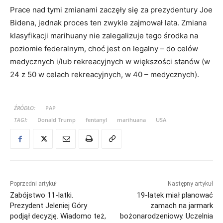
Prace nad tymi zmianami zaczęły się za prezydentury Joe
Bidena, jednak proces ten zwykle zajmował lata. Zmiana
klasyfikacji marihuany nie zalegalizuje tego środka na
poziomie federalnym, choć jest on legalny – do celów
medycznych i/lub rekreacyjnych w większości stanów (w
24 z 50 w celach rekreacyjnych, w 40 – medycznych).
ŹRÓDŁO:
PAP
TAGI:
Donald Trump
fentanyl
marihuana
USA
Poprzedni artykuł
Następny artykuł
Zabójstwo 11-latki.
19-latek miał planować
Prezydent Jeleniej Góry
zamach na jarmark
podjął decyzję. Wiadomo też,
bożonarodzeniowy. Uczelnia