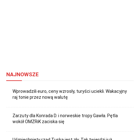
NAJNOWSZE
Wprowadzili euro, ceny wzrosły, turyści uciekli. Wakacyjny
raj tonie przez nową walutę
Zarzuty dla Konrada D. i norweskie tropy Gawła. Pętla
wokół OMZRiK zaciska się
Uśmiechnięty rząd Tuska jest zły. Tak twierdzi już