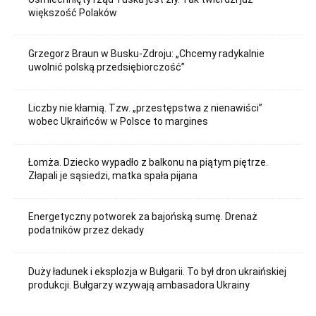
większość Polaków
Grzegorz Braun w Busku-Zdroju: „Chcemy radykalnie
uwolnić polską przedsiębiorczość”
Liczby nie kłamią. Tzw. „przestępstwa z nienawiści”
wobec Ukraińców w Polsce to margines
Łomża. Dziecko wypadło z balkonu na piątym piętrze.
Złapali je sąsiedzi, matka spała pijana
Energetyczny potworek za bajońską sumę. Drenaż
podatników przez dekady
Duży ładunek i eksplozja w Bułgarii. To był dron ukraińskiej
produkcji. Bułgarzy wzywają ambasadora Ukrainy