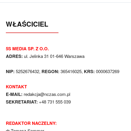
WŁAŚCICIEL
5S MEDIA SP. Z O.O.
ADRES:
ul. Jelinka 31 01-646 Warszawa
NIP:
5252676432,
REGON:
365416025,
KRS:
0000637269
KONTAKT
E-MAIL:
redakcja@nczas.com.pl
SEKRETARIAT:
+48 731 555 039
REDAKTOR NACZELNY:
dr Tomasz Sommer