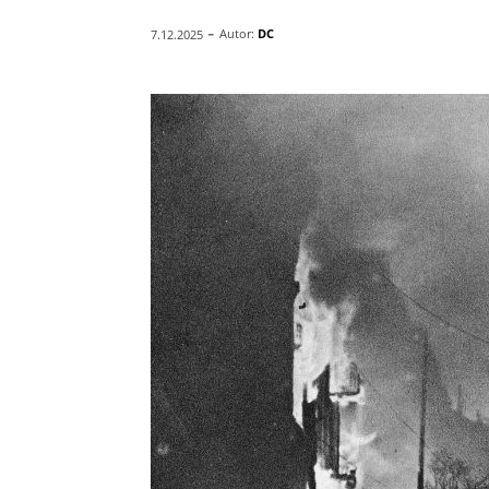
-
Autor:
DC
7.12.2025