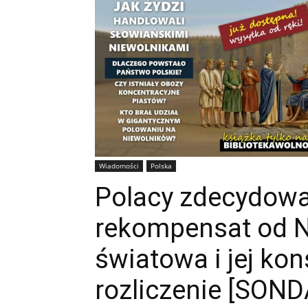
Wiadomości
Polska
Polacy zdecydowa
rekompensat od Ni
światowa i jej ko
rozliczenie [SOND