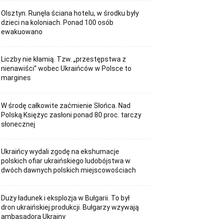
Olsztyn. Runęła ściana hotelu, w środku były
dzieci na koloniach. Ponad 100 osób
ewakuowano
Liczby nie kłamią. Tzw. „przestępstwa z
nienawiści” wobec Ukraińców w Polsce to
margines
W środę całkowite zaćmienie Słońca. Nad
Polską Księżyc zasłoni ponad 80 proc. tarczy
słonecznej
Ukraińcy wydali zgodę na ekshumacje
polskich ofiar ukraińskiego ludobójstwa w
dwóch dawnych polskich miejscowościach
Duży ładunek i eksplozja w Bułgarii. To był
dron ukraińskiej produkcji. Bułgarzy wzywają
ambasadora Ukrainy