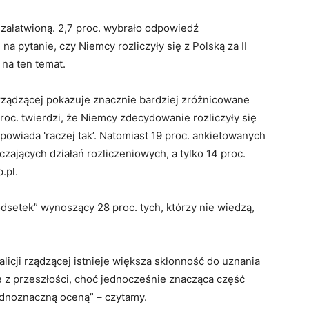
 załatwioną. 2,7 proc. wybrało odpowiedź
 na pytanie, czy Niemcy rozliczyły się z Polską za II
 na ten temat.
rządzącej pokazuje znacznie bardziej zróżnicowane
 proc. twierdzi, że Niemcy zdecydowanie rozliczyły się
dpowiada 'raczej tak’. Natomiast 19 proc. ankietowanych
czających działań rozliczeniowych, a tylko 14 proc.
.pl.
setek” wynoszący 28 proc. tych, którzy nie wiedzą,
licji rządzącej istnieje większa skłonność do uznania
ę z przeszłości, choć jednocześnie znacząca część
ednoznaczną oceną” – czytamy.