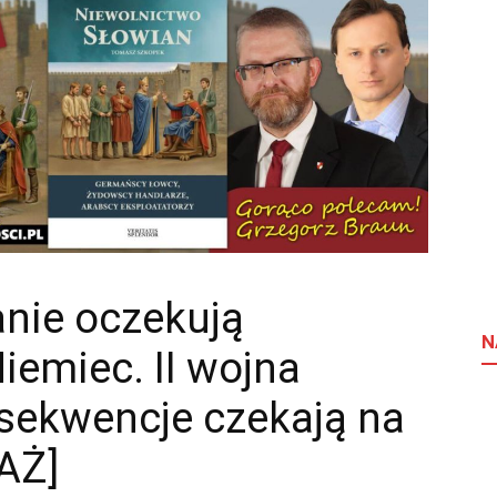
nie oczekują
N
emiec. II wojna
nsekwencje czekają na
AŻ]