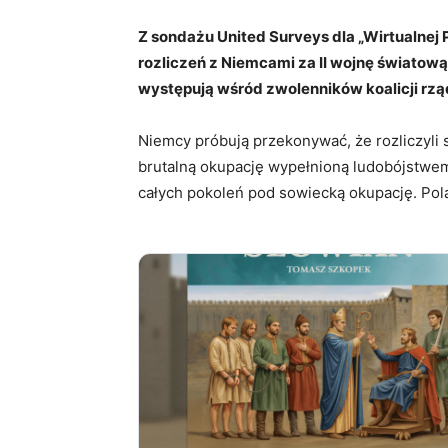
Z sondażu United Surveys dla „Wirtualnej
rozliczeń z Niemcami za II wojnę światową
występują wśród zwolenników koalicji rzą
Niemcy próbują przekonywać, że rozliczyli 
brutalną okupację wypełnioną ludobójstwem 
całych pokoleń pod sowiecką okupację. Pola