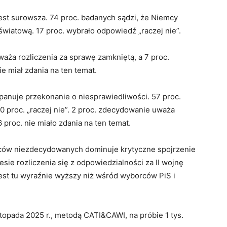
est surowsza. 74 proc. badanych sądzi, że Niemcy
 światową. 17 proc. wybrało odpowiedź „raczej nie”.
waża rozliczenia za sprawę zamkniętą, a 7 proc.
nie miał zdania na ten temat.
nuje przekonanie o niesprawiedliwości. 57 proc.
 proc. „raczej nie”. 2 proc. zdecydowanie uważa
6 proc. nie miało zdania na ten temat.
rców niezdecydowanych dominuje krytyczne spojrzenie
sie rozliczenia się z odpowiedzialności za II wojnę
st tu wyraźnie wyższy niż wśród wyborców PiS i
opada 2025 r., metodą CATI&CAWI, na próbie 1 tys.