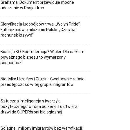
Grahama. Dokument przewiduje mocne
uderzenie w Rosje i Iran
Gloryfikacja ludobójców trwa. „Wołyń Pride”,
kult rezunów i milczenie Polski. „Czas na
rachunek krzywd”
Koalicja KO-Konfederacja? Wipler: Dla całkiem
poważnego biznesu to wymarzony
scenariusz
Nie tylko Ukraińcy i Gruzini. Gwałtownie rośnie
przestępczość w tej grupie imigrantów
Sztuczna inteligencja stworzyła
pożytecznego wirusa od zera. To otwiera
drzwi do SUPERbroni biologicznej
Ściągnęli miliony imigrantów bez weryfikacji.