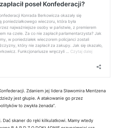
onfederacji. Zdaniem jej lidera Sławomira Mentzena
adzieży jest głupie. A atakowanie go przez
olityków to zwykła żenada”.
. Dać skaner do ręki kilkulatkowi. Mamy wtedy
owane B A R D Z O DOKŁADNIE przynajmniej raz.