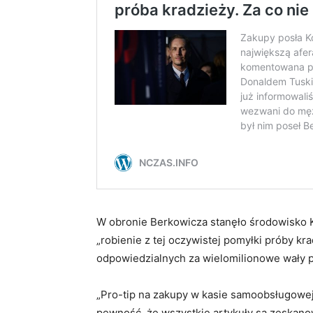
W obronie Berkowicza stanęło środowisko K
„robienie z tej oczywistej pomyłki próby kr
odpowiedzialnych za wielomilionowe wały p
„Pro-tip na zakupy w kasie samoobsługowej
pewność, że wszystkie artykuły są zeskan