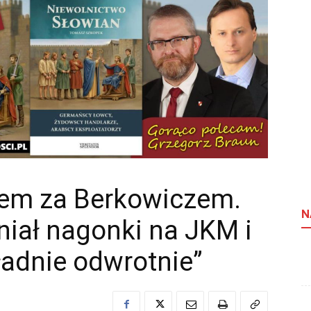
em za Berkowiczem.
N
ał nagonki na JKM i
ładnie odwrotnie”