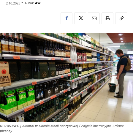
-
Autor:
AW
2.10.2025
NCZAS.INFO | Alkohol w sklepie stacji benzynowej / Zdjęcie ilustracyjne. Źródło:
pixabay