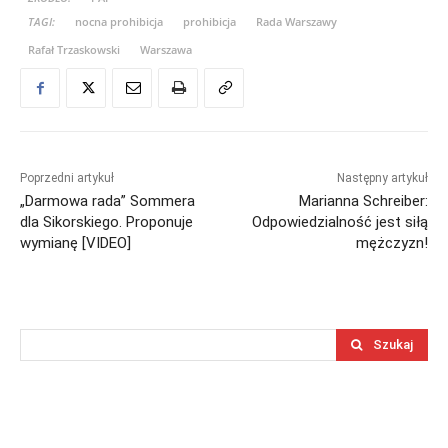
TAGI:
nocna prohibicja
prohibicja
Rada Warszawy
Rafał Trzaskowski
Warszawa
Poprzedni artykuł
Następny artykuł
„Darmowa rada” Sommera
Marianna Schreiber:
dla Sikorskiego. Proponuje
Odpowiedzialność jest siłą
wymianę [VIDEO]
mężczyzn!
Szukaj