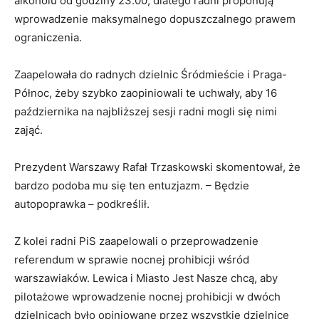
alkoholu od godziny 23.00, dlatego radni proponują
wprowadzenie maksymalnego dopuszczalnego prawem
ograniczenia.
Zaapelowała do radnych dzielnic Śródmieście i Praga-
Północ, żeby szybko zaopiniowali te uchwały, aby 16
października na najbliższej sesji radni mogli się nimi
zająć.
Prezydent Warszawy Rafał Trzaskowski skomentował, że
bardzo podoba mu się ten entuzjazm. – Będzie
autopoprawka – podkreślił.
Z kolei radni PiS zaapelowali o przeprowadzenie
referendum w sprawie nocnej prohibicji wśród
warszawiaków. Lewica i Miasto Jest Nasze chcą, aby
pilotażowe wprowadzenie nocnej prohibicji w dwóch
dzielnicach było opiniowane przez wszystkie dzielnice