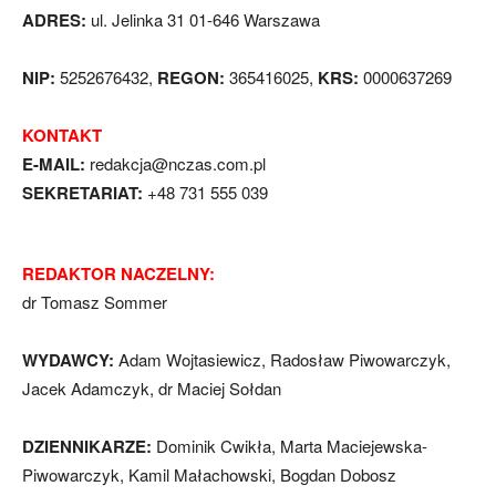
ADRES:
ul. Jelinka 31 01-646 Warszawa
NIP:
5252676432,
REGON:
365416025,
KRS:
0000637269
KONTAKT
E-MAIL:
redakcja@nczas.com.pl
SEKRETARIAT:
+48 731 555 039
REDAKTOR NACZELNY:
dr Tomasz Sommer
WYDAWCY:
Adam Wojtasiewicz, Radosław Piwowarczyk,
Jacek Adamczyk, dr Maciej Sołdan
DZIENNIKARZE:
Dominik Cwikła, Marta Maciejewska-
Piwowarczyk, Kamil Małachowski, Bogdan Dobosz