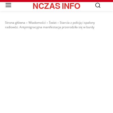
NCZAS
INFO
Strona główna
Wiadomości
Świat
Starcia z policją i spalony
radiowóz. Antyimigracyjna manifestacja przerodziła się w burdy