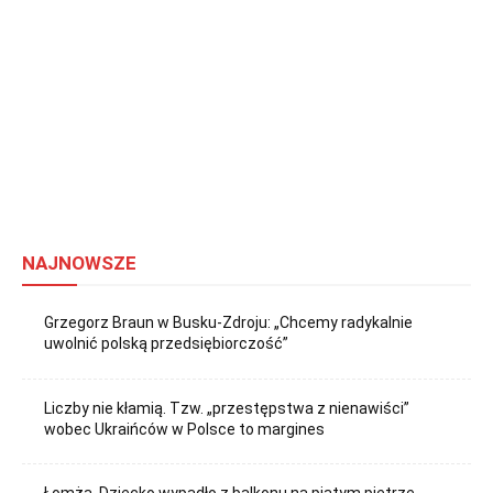
NAJNOWSZE
Grzegorz Braun w Busku-Zdroju: „Chcemy radykalnie
uwolnić polską przedsiębiorczość”
Liczby nie kłamią. Tzw. „przestępstwa z nienawiści”
wobec Ukraińców w Polsce to margines
Łomża. Dziecko wypadło z balkonu na piątym piętrze.