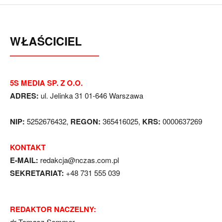
WŁAŚCICIEL
5S MEDIA SP. Z O.O.
ADRES:
ul. Jelinka 31 01-646 Warszawa
NIP:
5252676432,
REGON:
365416025,
KRS:
0000637269
KONTAKT
E-MAIL:
redakcja@nczas.com.pl
SEKRETARIAT:
+48 731 555 039
REDAKTOR NACZELNY:
dr Tomasz Sommer