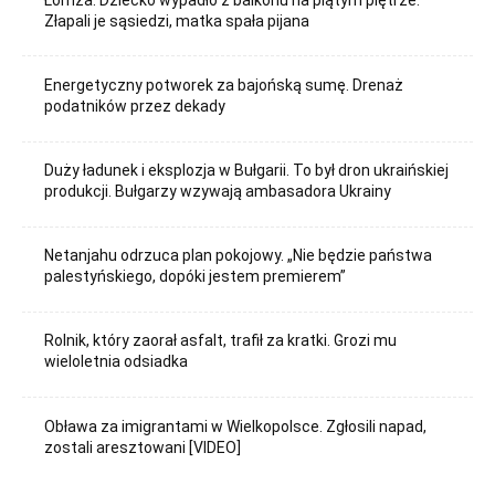
Złapali je sąsiedzi, matka spała pijana
Energetyczny potworek za bajońską sumę. Drenaż
podatników przez dekady
Duży ładunek i eksplozja w Bułgarii. To był dron ukraińskiej
produkcji. Bułgarzy wzywają ambasadora Ukrainy
Netanjahu odrzuca plan pokojowy. „Nie będzie państwa
palestyńskiego, dopóki jestem premierem”
Rolnik, który zaorał asfalt, trafił za kratki. Grozi mu
wieloletnia odsiadka
Obława za imigrantami w Wielkopolsce. Zgłosili napad,
zostali aresztowani [VIDEO]