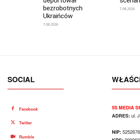
deportował
scenar
bezrobotnych
7.08.2026
Ukraińców
7.08.2026
SOCIAL
WŁAŚCI
5S MEDIA SP
Facebook
ADRES:
ul. 
Twitter
NIP:
5252676
Rumble
000063