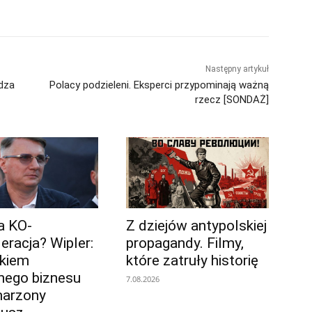
Następny artykuł
edza
Polacy podzieleni. Eksperci przypominają ważną
rzecz [SONDAŻ]
ja KO-
Z dziejów antypolskiej
eracja? Wipler:
propagandy. Filmy,
łkiem
które zatruły historię
ego biznesu
7.08.2026
marzony