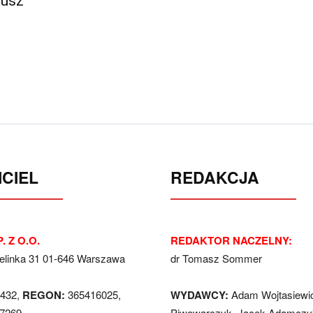
iusz
CIEL
REDAKCJA
. Z O.O.
REDAKTOR NACZELNY:
Jelinka 31 01-646 Warszawa
dr Tomasz Sommer
432,
REGON:
365416025,
WYDAWCY:
Adam Wojtasiewi
7269
Piwowarczyk, Jacek Adamczyk