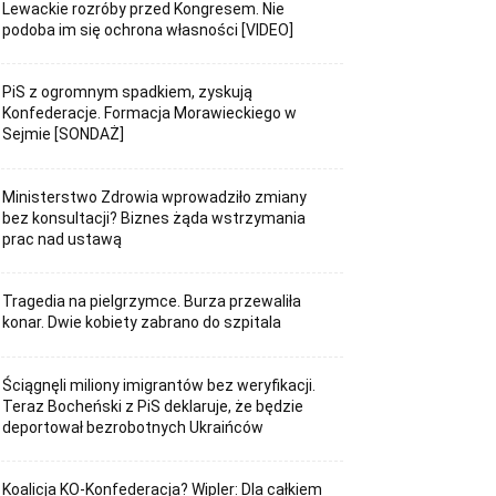
Lewackie rozróby przed Kongresem. Nie
podoba im się ochrona własności [VIDEO]
PiS z ogromnym spadkiem, zyskują
Konfederacje. Formacja Morawieckiego w
Sejmie [SONDAŻ]
Ministerstwo Zdrowia wprowadziło zmiany
bez konsultacji? Biznes żąda wstrzymania
prac nad ustawą
Tragedia na pielgrzymce. Burza przewaliła
konar. Dwie kobiety zabrano do szpitala
Ściągnęli miliony imigrantów bez weryfikacji.
Teraz Bocheński z PiS deklaruje, że będzie
deportował bezrobotnych Ukraińców
Koalicja KO-Konfederacja? Wipler: Dla całkiem