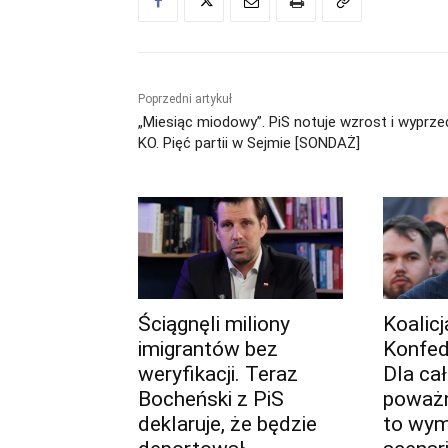
Poprzedni artykuł
„Miesiąc miodowy”. PiS notuje wzrost i wyprz
KO. Pięć partii w Sejmie [SONDAŻ]
Ściągnęli miliony
Koalic
imigrantów bez
Konfed
weryfikacji. Teraz
Dla ca
Bocheński z PiS
poważn
deklaruje, że będzie
to wy