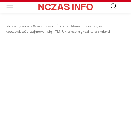
NCZAS
INFO
Strona główna
Wiadomości
Świat
Udawali turystów, w
rzeczywistości zajmowali się TYM. Ukraińcom grozi kara śmierci