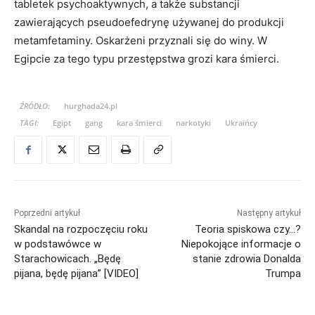
tabletek psychoaktywnych, a także substancji
zawierających pseudoefedrynę używanej do produkcji
metamfetaminy. Oskarżeni przyznali się do winy. W
Egipcie za tego typu przestępstwa grozi kara śmierci.
ŹRÓDŁO:
hurghada24.pl
TAGI:
Egipt
gang
kara śmierci
narkotyki
Ukraińcy
Poprzedni artykuł
Następny artykuł
Skandal na rozpoczęciu roku
Teoria spiskowa czy…?
w podstawówce w
Niepokojące informacje o
Starachowicach. „Będę
stanie zdrowia Donalda
pijana, będę pijana” [VIDEO]
Trumpa