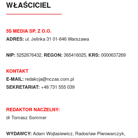
WŁAŚCICIEL
5S MEDIA SP. Z O.O.
ADRES:
ul. Jelinka 31 01-646 Warszawa
NIP:
5252676432,
REGON:
365416025,
KRS:
0000637269
KONTAKT
E-MAIL:
redakcja@nczas.com.pl
SEKRETARIAT:
+48 731 555 039
REDAKTOR NACZELNY:
dr Tomasz Sommer
WYDAWCY:
Adam Wojtasiewicz, Radosław Piwowarczyk,