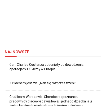
NAJNOWSZE
Gen. Charles Costanza odsunięty od dowodzenia
operacjami US Army w Europie
Z Bidenem jest źle. „Rak się rozprzestrzenił”
Gruźlica w Warszawie. Chorobę rozpoznano u
pracownicy placówki oświatowej i jednego dziecka, a u
trojga kolejnych stwierdzono latentne zakażenie