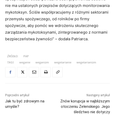
nie ma ustalonych przepisów dotyczących monitorowania
mykotoksyn. Ściśle współpracujemy z różnymi sektorami
przemysłu spożywczego, od rolników po firmy
spożywcze, aby pomóc we wdrożeniu skutecznego
zarządzania mykotoksynami, zintegrowanego z normami
bezpieczeństwa żywności” – dodała Patriarca.
ŹRÓDŁO:
PAP
TAGI:
weganie
weganizm
wegetarianie
wegetarianizm
Poprzedni artykuł
Następny artykuł
Jak tu być zdrowym na
Znów korupcja w najbliższym
umyśle?
otoczeniu Zełenskiego. Jego
śledztwo nie dotyczy