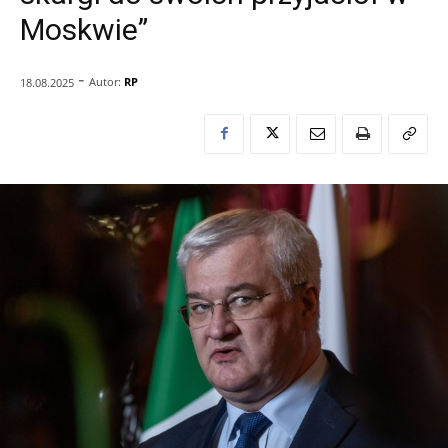
Moskwie”
-
Autor:
RP
18.08.2025