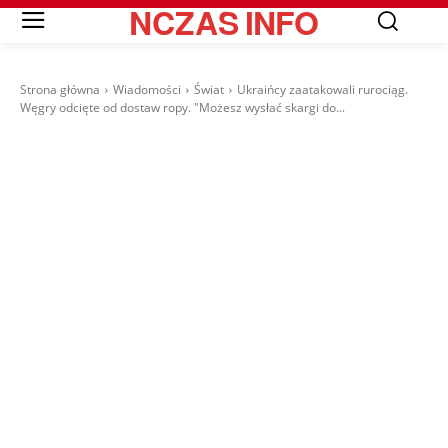
NCZAS
INFO
Strona główna
Wiadomości
Świat
Ukraińcy zaatakowali rurociąg.
Węgry odcięte od dostaw ropy. "Możesz wysłać skargi do...