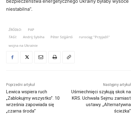
bezpieczeństwa energetycznego Ukrainy byłaby wysoce
niestabilna”.
ŹRÓDŁO:
PAP
TAGI:
Andrij Sybiha
Péter Szijjártó
rurociąg "Przyjaźń"
wojna na Ukrainie
Poprzedni artykuł
Następny artykuł
Lewica wspiera ruch
Uśmiechnięci szykują skok na
„Zablokujmy wszystko”. 10
KRS. Uchwała Sejmu zamiast
września zapowiada się
ustawy. „Alternatywna
„czarna środa”
ścieżka”