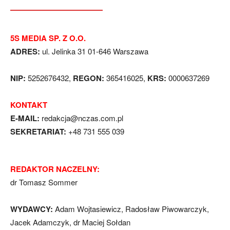
5S MEDIA SP. Z O.O.
ADRES:
ul. Jelinka 31 01-646 Warszawa
NIP:
5252676432,
REGON:
365416025,
KRS:
0000637269
KONTAKT
E-MAIL:
redakcja@nczas.com.pl
SEKRETARIAT:
+48 731 555 039
REDAKTOR NACZELNY:
dr Tomasz Sommer
WYDAWCY:
Adam Wojtasiewicz, Radosław Piwowarczyk,
Jacek Adamczyk, dr Maciej Sołdan