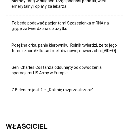
Niemcy toną w długach. Rząd podnosi podatki, wiek
emerytalny i opłaty za lekarza
To będą podawać pacjentom! Szczepionka mRNA na
grypę zatwierdzona do użytku
Potężna orka, panie kierowniku. Rolnik twierdzi, że to jego
teren i zaorał kilkaset metrów nowej nawierzchni [VIDEO]
Gen. Charles Costanza odsunięty od dowodzenia
operacjami US Army w Europie
Z Bidenem jest źle. „Rak się rozprzestrzenił”
WŁAŚCICIEL