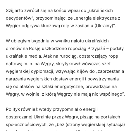
Szijjarto zwrócił się na końcu wpisu do „ukraińskich
decydentów”, przypominając, że „energia elektryczna z
Węgier odgrywa kluczową rolę w zasilaniu (Ukrainy)”.
W ubiegłym tygodniu w wyniku nalotu ukraińskich
dronów na Rosję uszkodzono ropociąg Przyjaźń – podały
ukraińskie media. Atak na rurociąg, dostarczający ropę
naftową m.in. na Węgry, skrytykował wówczas szef
węgierskiej dyplomacji, wzywając Kijów do „zaprzestania
narażania węgierskich dostaw energii i powstrzymania
się od ataków na szlaki energetyczne, prowadzące na
Węgry, w wojnie, z którą Węgrzy nie mają nic wspólnego”.
Polityk również wtedy przypomniał o energii
dostarczanej Ukrainie przez Węgry, pisząc na portalach
społecznościowych, że „bez (strony węgierskiej sytuacja)