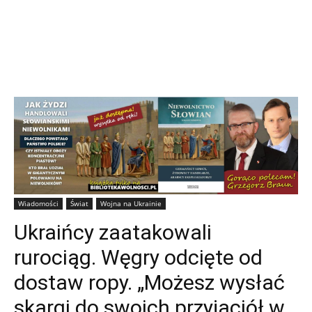
Wiadomości
Świat
Wojna na Ukrainie
Ukraińcy zaatakowali
rurociąg. Węgry odcięte od
dostaw ropy. „Możesz wysłać
skargi do swoich przyjaciół w