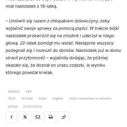
miał nastolatek z 16-latką.
– Umówili się razem z chłopakiem dziewczyny, żeby
wyjaśnić swoje sprawy za pomocą pięści. W trakcie bójki
nastolatek przewrócił się na chodnik i uderzył w niego
głową. 22-latek pomógł mu wstać. Następnie wszyscy
pożegnali się i rozeszli do domów. Nastolatek już w domu
stracił przytomność –
wyjaśniła dodając, że później
okazało się, że doznał on urazu czaszki, w wyniku
którego powstał krwiak.
ŹRÓDŁO:
PAP
TAGI:
16-latek
bójka
Cegłów
ciężki uszczerbek na zdrowiu
policja
prokuratura