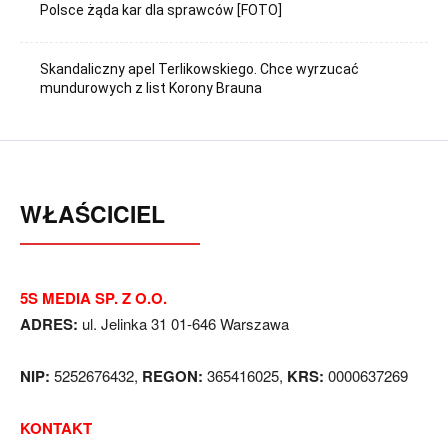
Polsce żąda kar dla sprawców [FOTO]
Skandaliczny apel Terlikowskiego. Chce wyrzucać
mundurowych z list Korony Brauna
WŁAŚCICIEL
5S MEDIA SP. Z O.O.
ADRES:
ul. Jelinka 31 01-646 Warszawa
NIP:
5252676432,
REGON:
365416025,
KRS:
0000637269
KONTAKT