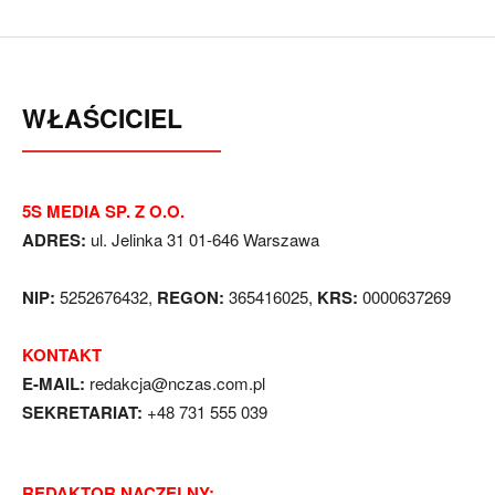
WŁAŚCICIEL
5S MEDIA SP. Z O.O.
ADRES:
ul. Jelinka 31 01-646 Warszawa
NIP:
5252676432,
REGON:
365416025,
KRS:
0000637269
KONTAKT
E-MAIL:
redakcja@nczas.com.pl
SEKRETARIAT:
+48 731 555 039
REDAKTOR NACZELNY: