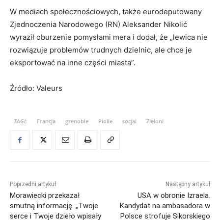
W mediach społecznościowych, także eurodeputowany
Zjednoczenia Narodowego (RN) Aleksander Nikolić
wyraził oburzenie pomysłami mera i dodał, że „lewica nie
rozwiązuje problemów trudnych dzielnic, ale chce je
eksportować na inne części miasta”.
Źródło: Valeurs
TAGI:
Francja
grenoble
Piolle
socjal
Zieloni
Poprzedni artykuł
Następny artykuł
Morawiecki przekazał
USA w obronie Izraela.
smutną informację. „Twoje
Kandydat na ambasadora w
serce i Twoje dzieło wpisały
Polsce strofuje Sikorskiego