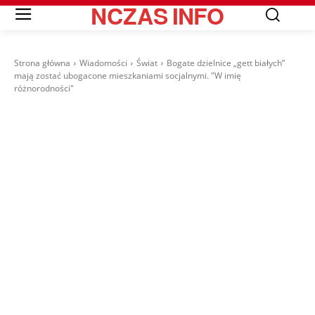
NCZAS
INFO
Strona główna
Wiadomości
Świat
Bogate dzielnice „gett białych”
mają zostać ubogacone mieszkaniami socjalnymi. "W imię
różnorodności"