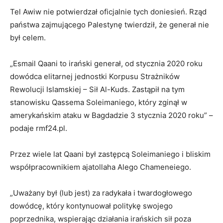
Tel Awiw nie potwierdzał oficjalnie tych doniesień. Rząd
państwa zajmującego Palestynę twierdził, że generał nie
był celem.
„Esmail Qaani to irański generał, od stycznia 2020 roku
dowódca elitarnej jednostki Korpusu Strażników
Rewolucji Islamskiej – Sił Al-Kuds. Zastąpił na tym
stanowisku Qassema Soleimaniego, który zginął w
amerykańskim ataku w Bagdadzie 3 stycznia 2020 roku” –
podaje rmf24.pl.
Przez wiele lat Qaani był zastępcą Soleimaniego i bliskim
współpracownikiem ajatollaha Alego Chameneiego.
„Uważany był (lub jest) za radykała i twardogłowego
dowódcę, który kontynuował politykę swojego
poprzednika, wspierając działania irańskich sił poza