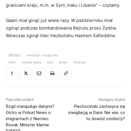
granicami kraju, m.in. w Syrii, Iraku i Libanie” – czytamy.
Qaani miał ginąć już wiele razy. W październiku miał
zginąć podczas bombardowania Bejrutu przez Żydów.
Wówczas zginął lider Hezbollahu Hashem Safieddine.
ŹRÓDŁO:
rmf24.pl / nczas.info
TAGI:
esmail qaani
Iran
Izrael
Teheran
Poprzedni artykuł
Następny artykuł
Rząd manipuluje danymi?
Piechociński zachwyca się
Ostro w Polsat News o
inwigilacją w Danii. Nie wie, co
imigrantach z Niemiec.
to dowód osobisty?
Bosak: Minister kłamie