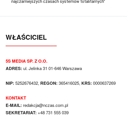
najczarniejszych czasach systemów totalitarnych”
WŁAŚCICIEL
5S MEDIA SP. Z O.O.
ADRES:
ul. Jelinka 31 01-646 Warszawa
NIP:
5252676432,
REGON:
365416025,
KRS:
0000637269
KONTAKT
E-MAIL:
redakcja@nczas.com.pl
SEKRETARIAT:
+48 731 555 039