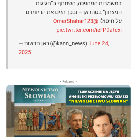
במשמרות המהפכה, השתתף ב”חגיגות
הניצחון” בטהראן – ובכך הזים את הדיווחים
@OmerShahar123
על חיסולו
pic.twitter.com/ieFP9atcxi
— כאן חדשות (@kann_news)
June 24,
2025
- Reklama -