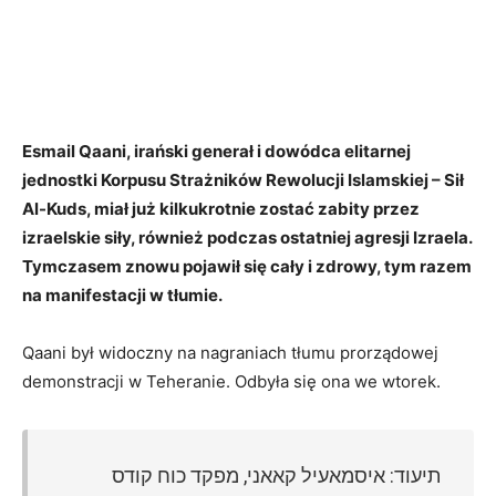
Esmail Qaani, irański generał i dowódca elitarnej
jednostki Korpusu Strażników Rewolucji Islamskiej – Sił
Al-Kuds, miał już kilkukrotnie zostać zabity przez
izraelskie siły, również podczas ostatniej agresji Izraela.
Tymczasem znowu pojawił się cały i zdrowy, tym razem
na manifestacji w tłumie.
Qaani był widoczny na nagraniach tłumu prorządowej
demonstracji w Teheranie. Odbyła się ona we wtorek.
תיעוד: איסמאעיל קאאני, מפקד כוח קודס