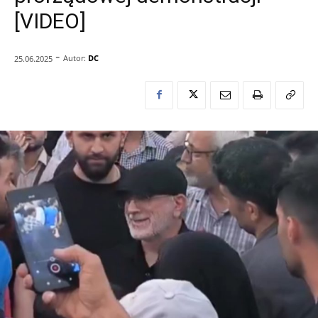
[VIDEO]
-
Autor:
DC
25.06.2025